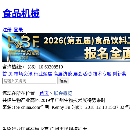
食品机械
注册
|
登录
咨询热线:+（86）10 63308519
首 页
市场资讯
行业聚焦
高层访谈
展会活动
技术专题
创新奖
您现在所在位置：
首页
>
展会概览
共建生物产业高地 2019年广州生物技术展待势乘时
来源: fbe-china.com
作者: Kenny Fu
时间：2018-12-18 15:07:32
点
生物行业国赛在穗收官 广州市场规模扩大