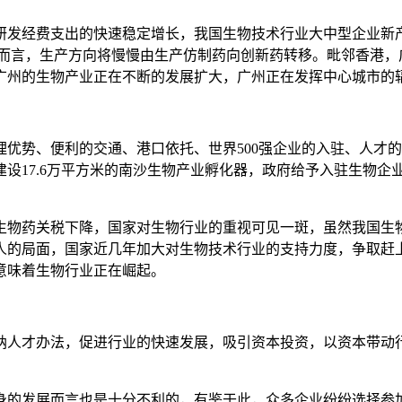
发经费支出的快速稳定增长，我国生物技术行业大中型企业新产品
业而言，生产方向将慢慢由生产仿制药向创新药转移。毗邻香港，
广州的生物产业正在不断的发展扩大，广州正在发挥中心城市的
理优势、便利的交通、港口依托、世界500强企业的入驻、人才
建设17.6万平方米的南沙生物产业孵化器，政府给予入驻生物
生物药关税下降，国家对生物行业的重视可见一斑，虽然我国生
人的局面，国家近几年加大对生物技术行业的支持力度，争取赶
意味着生物行业正在崛起。
纳人才办法，促进行业的快速发展，吸引资本投资，以资本带动
身的发展而言也是十分不利的，有鉴于此，众多企业纷纷选择参