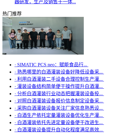
器研发，生产及销售于一体...
热门推荐
·
SIMATIC PCS neo：赋能食品行...
·
熟悉哪里的白酒灌装设备好降低设备采...
·
利用白酒灌装二手设备合理控制生产灌...
·
灌装设备结构简单便于操作提升白酒灌...
·
分析白酒灌装行业动态把握灌装设备投...
·
对照白酒灌装设备报价信息制定设备采...
·
采购白酒灌装设备关注厂家信息熟悉设...
·
白酒生产依托定量灌装设备优化生产灌...
·
白酒灌装依托先进定量设备便于改进生...
·
白酒灌装设备提升自动化程度满足高效...