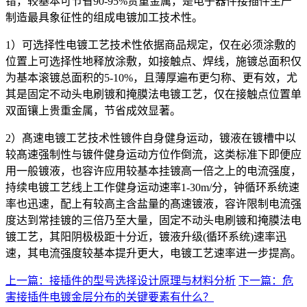
错，较基本可节省90-95%贵重金属，是电子器件接插件生产
制造最具象征性的组成电镀加工技术性。
1）可选择性电镀工艺技术性依据商品规定，仅在必须涂敷的
位置上可选择性地释放涂敷，如接触点、焊线，施镀总面积仅
为基本滚镀总面积的5-10%，且薄厚遍布更匀称、更有效，尤
其是固定不动头电刷镀和掩膜法电镀工艺，仅在接触点位置单
双面镶上贵重金属，节省成效显著。
2）髙速电镀工艺技术性镀件自身健身运动，镀液在镀槽中以
较髙速强制性与镀件健身运动方位作倒流，这类标准下即便应
用一般镀液，也容许应用较基本挂镀高一倍之上的电流强度，
持续电镀工艺线上工作健身运动速率1-30m/分，钟循环系统速
率也迅速，配上有较高主含盐量的髙速镀液，容许限制电流强
度达到常挂镀的三倍乃至大量，固定不动头电刷镀和掩膜法电
镀工艺，其阳阴极极距十分近，镀液升级(循环系统)速率迅
速，其电流强度较基本提升更大，电镀工艺速率进一步提高。
上一篇：接插件的型号选择设计原理与材料分析
下一篇：危
害接插件电镀金层分布的关键要素有什么？