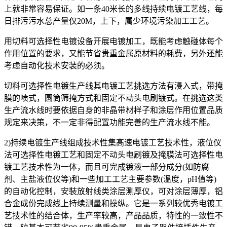
上就非常容易保证。如一条40米长的多线持续电镀工艺线，每
日排污污水总产量仅20M，上下，属少环境污染加工工艺。
用切料可选择性电镀设备开展电镀加工，既能考虑触碰体每个
作用位置的要求，又能节省贵重金属原材料的耗费，另外还能
考虑自动化技术安装的必须。
切料可选择性电镀生产线其电镀工艺挑选方法有浸入式，带掩
膜的喷式，圆筒筛掩方式和固定不动头电刷镀式。在挑选这类
生产流水线时要依据自身的非晶带材样子和涂层作用位置品质
规定来决策，不一定非得配置功能完善的生产流水线不能。
2)持续电镀生产线组成技术性集髙速电镀工艺技术性，液位仪
法可选择性电镀工艺和固定不动头电刷镀及掩膜法可选择性电
镀工艺技术性为一体，而且可完成镀液一部分成分(如防腐
剂、主盐液位仪等)和一些加工工艺主要参数(溫度，pH值等)
的自动化控制，安裝放射线类涂层测厚仪，可对涂层薄厚，铝
合金成份完成线上持续测量和操纵。它是一系列较优秀电镀工
艺技术性的结合体，生产率较高，产品品质，特性的一致性不