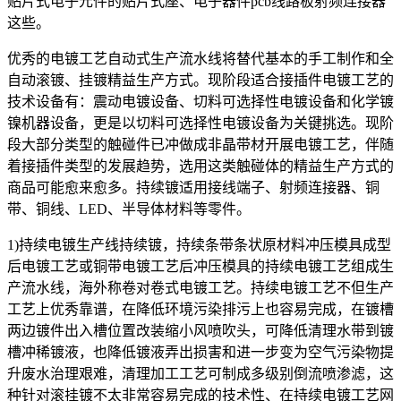
贴片式电子元件的贴片式座、电子器件pcb线路板射频连接器
这些。
优秀的电镀工艺自动式生产流水线将替代基本的手工制作和全
自动滚镀、挂镀精益生产方式。现阶段适合接插件电镀工艺的
技术设备有：震动电镀设备、切料可选择性电镀设备和化学镀
镍机器设备，更是以切料可选择性电镀设备为关键挑选。现阶
段大部分类型的触碰件已冲做成非晶带材开展电镀工艺，伴随
着接插件类型的发展趋势，选用这类触碰体的精益生产方式的
商品可能愈来愈多。持续镀适用接线端子、射频连接器、铜
带、铜线、LED、半导体材料等零件。
1)持续电镀生产线持续镀，持续条带条状原材料冲压模具成型
后电镀工艺或铜带电镀工艺后冲压模具的持续电镀工艺组成生
产流水线，海外称卷对卷式电镀工艺。持续电镀工艺不但生产
工艺上优秀靠谱，在降低环境污染排污上也容易完成，在镀槽
两边镀件出入槽位置改装缩小风喷吹头，可降低清理水带到镀
槽冲稀镀液，也降低镀液弄出损害和进一步变为空气污染物提
升废水治理艰难，清理加工工艺可制成多级别倒流喷渗滤，这
种针对滚挂镀不太非常容易完成的技术性、在持续电镀工艺网