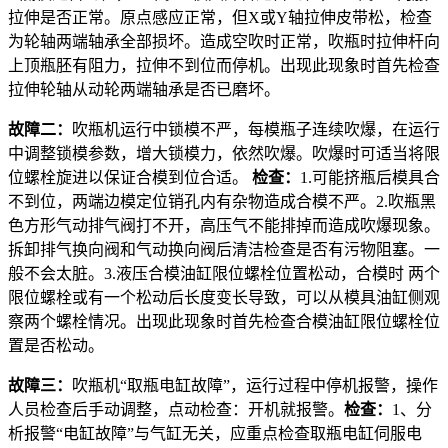
拉伸是否正常。原点感应正常，但X或Y轴拉伸皮带松，检查
为轮轴两端轴承全部损坏。造成空吹时正常，吹瓶时拉伸杆向
上顶瓶胚有阻力，拉伸不到位而停机。出现此现象时首先检查
拉伸轮轴从动轮两端轴承是否已磨坏。
故障二：
吹瓶机运行中锁模不严，每模瓶子连续吹爆，在运行
中调整锁模参数，增大锁模力，依然吹爆。吹爆时可适当将限
位螺栓旋进以保证合模到位合适。
检查：
1.可能挤瓶后模具合
不到位，两端边模定位销孔内有杂物造成合模不严。2.吹瓶黑
色方形气动排气阀打不开，高压气不能排掉而造成吹爆现象。
拆卸排气换向阀和气动换向阀后清洁检查是否有污物阻塞。一
般不会太脏。3.液压合模油缸限位螺栓位置松动，合模时 两个
限位螺栓或有一个松动后长度变长导致，可以从模具油缸侧观
察两个螺栓情况。出现此现象时首先检查合模油缸限位螺栓位
置是否松动。
故障三：
吹瓶机“取瓶电缸故障”，运行过程中停机报警，操作
人员检查后手动调整，点动检查：开机就报警。
检查：
1、分
析报警“电缸故障”与气缸无关，应重点检查取瓶电缸伺服电