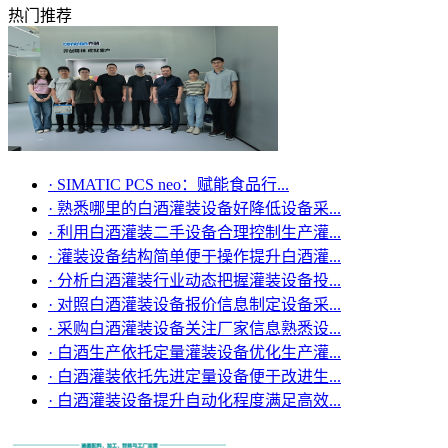
热门推荐
·
SIMATIC PCS neo：赋能食品行...
·
熟悉哪里的白酒灌装设备好降低设备采...
·
利用白酒灌装二手设备合理控制生产灌...
·
灌装设备结构简单便于操作提升白酒灌...
·
分析白酒灌装行业动态把握灌装设备投...
·
对照白酒灌装设备报价信息制定设备采...
·
采购白酒灌装设备关注厂家信息熟悉设...
·
白酒生产依托定量灌装设备优化生产灌...
·
白酒灌装依托先进定量设备便于改进生...
·
白酒灌装设备提升自动化程度满足高效...