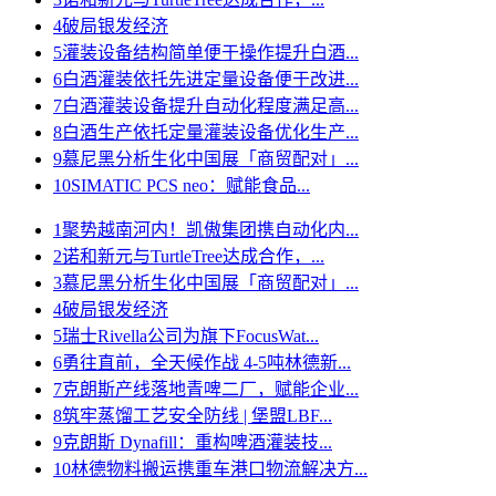
4
破局银发经济
5
灌装设备结构简单便于操作提升白酒...
6
白酒灌装依托先进定量设备便于改进...
7
白酒灌装设备提升自动化程度满足高...
8
白酒生产依托定量灌装设备优化生产...
9
慕尼黑分析生化中国展「商贸配对」...
10
SIMATIC PCS neo：赋能食品...
1
聚势越南河内！凯傲集团携自动化内...
2
诺和新元与TurtleTree达成合作，...
3
慕尼黑分析生化中国展「商贸配对」...
4
破局银发经济
5
瑞士Rivella公司为旗下FocusWat...
6
勇往直前，全天候作战 4-5吨林德新...
7
克朗斯产线落地青啤二厂，赋能企业...
8
筑牢蒸馏工艺安全防线 | 堡盟LBF...
9
克朗斯 Dynafill：重构啤酒灌装技...
10
林德物料搬运携重车港口物流解决方...