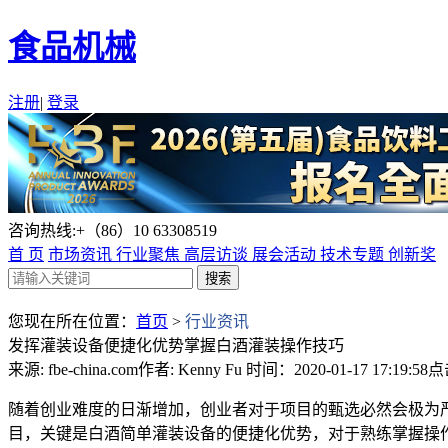
食品机械
注册
|
登录
咨询热线:+（86）10 63308519
首 页
市场资讯
行业聚焦
高层访谈
展会活动
技术专题
创新奖
您现在所在位置：
首页
>
行业资讯
发挥灌装设备便捷化优势掌握白酒灌装操作技巧
来源: fbe-china.com
作者: Kenny Fu
时间：2020-01-17 17:19:58
点
随着创业难度的日渐增加，创业者对于项目的甄选必然会极为
目，关键是白酒简单灌装设备的便捷化优势，对于熟练掌握操