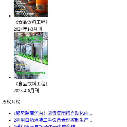
《食品饮料工程》
2024年1-3月刊
《食品饮料工程》
2023-4-6月刊
周榜
月榜
1
聚势越南河内！凯傲集团携自动化内...
2
利用白酒灌装二手设备合理控制生产...
3
诺和新元与TurtleTree达成合作，...