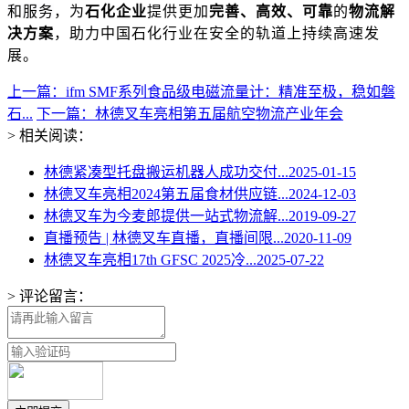
和服务
，为
石化企业
提供更加
完善、高效、可靠
的
物流解
决方案
，助力中国石化行业在安全的轨道上持续高速发
展。
上一篇：ifm SMF系列食品级电磁流量计：精准至极，稳如磐
石...
下一篇：林德叉车亮相第五届航空物流产业年会
> 相关阅读：
林德紧凑型托盘搬运机器人成功交付...
2025-01-15
林德叉车亮相2024第五届食材供应链...
2024-12-03
林德叉车为今麦郎提供一站式物流解...
2019-09-27
直播预告 | 林德叉车直播，直播间限...
2020-11-09
林德叉车亮相17th GFSC 2025冷...
2025-07-22
> 评论留言：