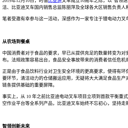
2019年12月10日，时值
比亚迪
叉车成立10周年之际，以“智领迭变
洁、比亚迪叉车国内销售总监陈丽萍及全球各大区销售负责人和众多
笔者受邀有幸参与这一活动，深感作为一家专注于锂电动力叉
从农场到餐桌
中国消费者对于食品的要求，早已从提供充足的数量转变为对安
布。法规政策容易出台，食品安全事故带来的消费者信任危机
正是由于食品饮料行业对卫生安全环境的更高要求，使得有环
要环节，清洁动力的仓储搬运应用，无疑将大大满足食品生产对 
链条提供基础的重要屏障。
事实上，从 10 年之前比亚迪电动叉车项目立项到首款平衡
空作业平台等全系列产品，比亚迪叉车始终不忘初心，坚持走
智领创新未来