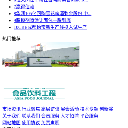
7
赢得信赖
8
华润105亿回购雪花啤酒剩余股份 中...
9
脱模剂喷涂让面包一脱到底
10
CBE成都怡宝新生产线投入试生产
热门推荐
市场资讯
行业聚焦
高层访谈
展会活动
技术专题
创新奖
关于我们
联系我们
会员服务
人才招聘
平台服务
网站地图
使用协议
免责声明