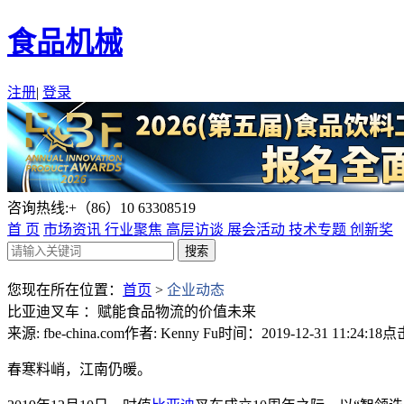
食品机械
注册
|
登录
咨询热线:+（86）10 63308519
首 页
市场资讯
行业聚焦
高层访谈
展会活动
技术专题
创新奖
您现在所在位置：
首页
>
企业动态
比亚迪叉车 ：赋能食品物流的价值未来
来源: fbe-china.com
作者: Kenny Fu
时间：2019-12-31 11:24:18
点击
春寒料峭，江南仍暖。