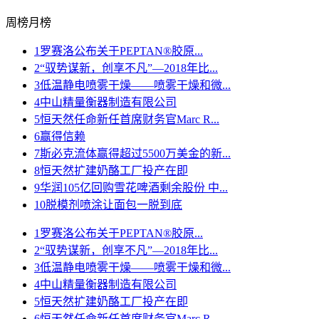
周榜
月榜
1
罗赛洛公布关于PEPTAN®胶原...
2
“驭势谋新，创享不凡”—2018年比...
3
低温静电喷雾干燥——喷雾干燥和微...
4
中山精量衡器制造有限公司
5
恒天然任命新任首席财务官Marc R...
6
赢得信赖
7
斯必克流体赢得超过5500万美金的新...
8
恒天然扩建奶酪工厂投产在即
9
华润105亿回购雪花啤酒剩余股份 中...
10
脱模剂喷涂让面包一脱到底
1
罗赛洛公布关于PEPTAN®胶原...
2
“驭势谋新，创享不凡”—2018年比...
3
低温静电喷雾干燥——喷雾干燥和微...
4
中山精量衡器制造有限公司
5
恒天然扩建奶酪工厂投产在即
6
恒天然任命新任首席财务官Marc R...