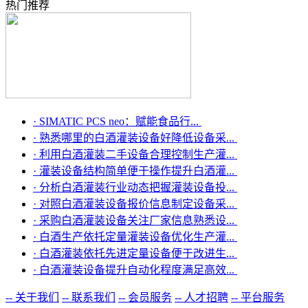
热门推荐
·
SIMATIC PCS neo：赋能食品行...
·
熟悉哪里的白酒灌装设备好降低设备采...
·
利用白酒灌装二手设备合理控制生产灌...
·
灌装设备结构简单便于操作提升白酒灌...
·
分析白酒灌装行业动态把握灌装设备投...
·
对照白酒灌装设备报价信息制定设备采...
·
采购白酒灌装设备关注厂家信息熟悉设...
·
白酒生产依托定量灌装设备优化生产灌...
·
白酒灌装依托先进定量设备便于改进生...
·
白酒灌装设备提升自动化程度满足高效...
-- 关于我们
-- 联系我们
-- 会员服务
-- 人才招聘
-- 平台服务