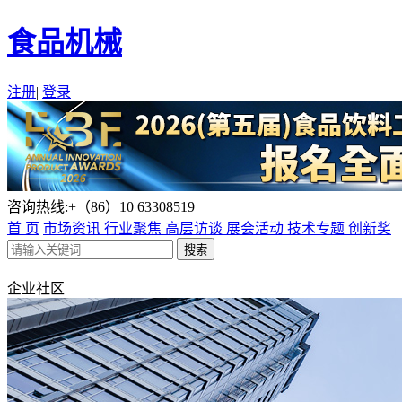
食品机械
注册
|
登录
咨询热线:+（86）10 63308519
首 页
市场资讯
行业聚焦
高层访谈
展会活动
技术专题
创新奖
企业社区