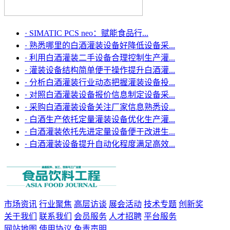
·
SIMATIC PCS neo：赋能食品行...
·
熟悉哪里的白酒灌装设备好降低设备采...
·
利用白酒灌装二手设备合理控制生产灌...
·
灌装设备结构简单便于操作提升白酒灌...
·
分析白酒灌装行业动态把握灌装设备投...
·
对照白酒灌装设备报价信息制定设备采...
·
采购白酒灌装设备关注厂家信息熟悉设...
·
白酒生产依托定量灌装设备优化生产灌...
·
白酒灌装依托先进定量设备便于改进生...
·
白酒灌装设备提升自动化程度满足高效...
市场资讯
行业聚焦
高层访谈
展会活动
技术专题
创新奖
关于我们
联系我们
会员服务
人才招聘
平台服务
网站地图
使用协议
免责声明