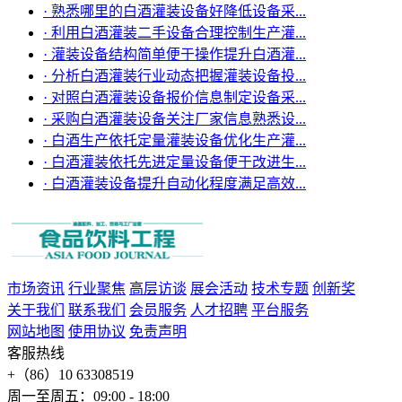
·
熟悉哪里的白酒灌装设备好降低设备采...
·
利用白酒灌装二手设备合理控制生产灌...
·
灌装设备结构简单便于操作提升白酒灌...
·
分析白酒灌装行业动态把握灌装设备投...
·
对照白酒灌装设备报价信息制定设备采...
·
采购白酒灌装设备关注厂家信息熟悉设...
·
白酒生产依托定量灌装设备优化生产灌...
·
白酒灌装依托先进定量设备便于改进生...
·
白酒灌装设备提升自动化程度满足高效...
市场资讯
行业聚焦
高层访谈
展会活动
技术专题
创新奖
关于我们
联系我们
会员服务
人才招聘
平台服务
网站地图
使用协议
免责声明
客服热线
+（86）10 63308519
周一至周五：09:00 - 18:00