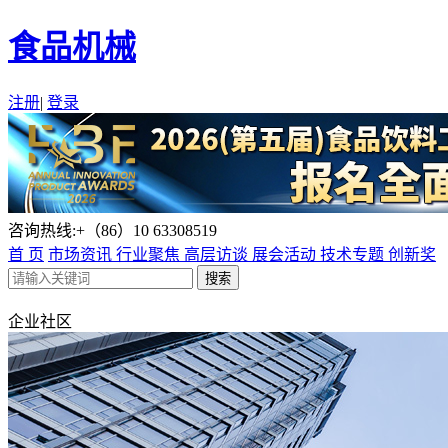
食品机械
注册
|
登录
咨询热线:+（86）10 63308519
首 页
市场资讯
行业聚焦
高层访谈
展会活动
技术专题
创新奖
企业社区