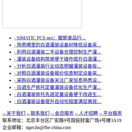
·
SIMATIC PCS neo：赋能食品行...
·
熟悉哪里的白酒灌装设备好降低设备采...
·
利用白酒灌装二手设备合理控制生产灌...
·
灌装设备结构简单便于操作提升白酒灌...
·
分析白酒灌装行业动态把握灌装设备投...
·
对照白酒灌装设备报价信息制定设备采...
·
采购白酒灌装设备关注厂家信息熟悉设...
·
白酒生产依托定量灌装设备优化生产灌...
·
白酒灌装依托先进定量设备便于改进生...
·
白酒灌装设备提升自动化程度满足高效...
-- 关于我们
-- 联系我们
-- 会员服务
-- 人才招聘
-- 平台服务
联系地址：北京丰台区广安路9号国投财富广场4号楼3A19
企业邮箱：tiger.lin@fbe-china.com