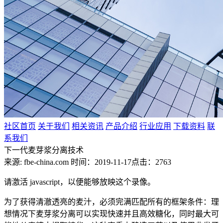
社区首页
关于我们
相关资讯
产品介绍
行业应用
下载资料
联
系我们
下一代麦芽浆分离技术
来源: fbe-china.com
时间：2019-11-17
点击：2763
请激活 javascript，以便能够放映这个录像。
为了获得清澈透亮的麦汁，必须完满匹配所有的框架条件：理
想情况下麦芽浆分离可以实现快速并且高效糖化，同时最大可