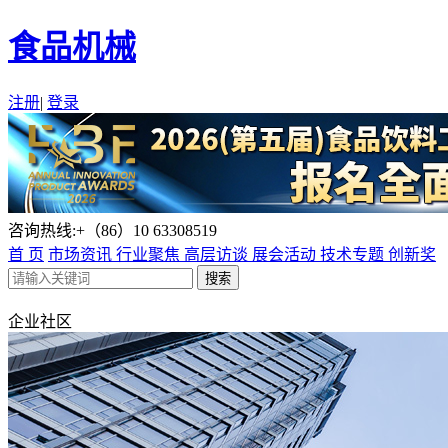
食品机械
注册
|
登录
咨询热线:+（86）10 63308519
首 页
市场资讯
行业聚焦
高层访谈
展会活动
技术专题
创新奖
企业社区