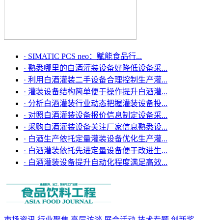
·
SIMATIC PCS neo：赋能食品行...
·
熟悉哪里的白酒灌装设备好降低设备采...
·
利用白酒灌装二手设备合理控制生产灌...
·
灌装设备结构简单便于操作提升白酒灌...
·
分析白酒灌装行业动态把握灌装设备投...
·
对照白酒灌装设备报价信息制定设备采...
·
采购白酒灌装设备关注厂家信息熟悉设...
·
白酒生产依托定量灌装设备优化生产灌...
·
白酒灌装依托先进定量设备便于改进生...
·
白酒灌装设备提升自动化程度满足高效...
市场资讯
行业聚焦
高层访谈
展会活动
技术专题
创新奖