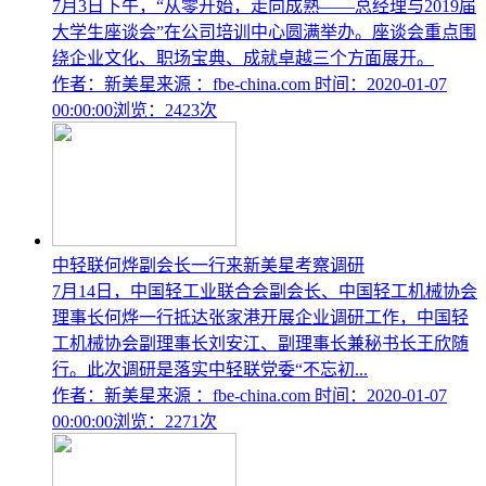
7月3日下午，“从零开始，走向成熟——总经理与2019届
大学生座谈会”在公司培训中心圆满举办。座谈会重点围
绕企业文化、职场宝典、成就卓越三个方面展开。
作者：新美星
来源 ：fbe-china.com
时间：2020-01-07
00:00:00
浏览：2423次
中轻联何烨副会长一行来新美星考察调研
7月14日，中国轻工业联合会副会长、中国轻工机械协会
理事长何烨一行抵达张家港开展企业调研工作，中国轻
工机械协会副理事长刘安江、副理事长兼秘书长王欣随
行。此次调研是落实中轻联党委“不忘初...
作者：新美星
来源 ：fbe-china.com
时间：2020-01-07
00:00:00
浏览：2271次