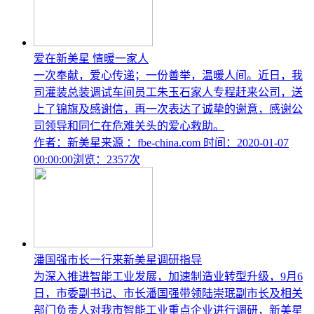
爱在新美星 情暖一家人
一次奉献，爱心传递；一份善举，温暖人间。近日，我
司灌装总装调试车间员工朱玉石家人专程赶来公司，送
上了锦旗及感谢信，再一次表达了诚挚的谢意，感谢公
司领导和同仁在危难关头的爱心救助。
作者：新美星
来源 ：fbe-china.com
时间：2020-01-07
00:00:00
浏览：2357次
潘国强市长一行来新美星调研指导
​为深入推进智能工业发展，加速制造业转型升级，9月6
日，市委副书记、市长潘国强带领陆崇珉副市长及相关
部门负责人对我市智能工业重点企业进行调研，新美星