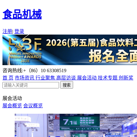
食品机械
注册
|
登录
咨询热线:+（86）10 63308519
首 页
市场资讯
行业聚焦
高层访谈
展会活动
技术专题
创新奖
展会活动
展会概览
会议概览