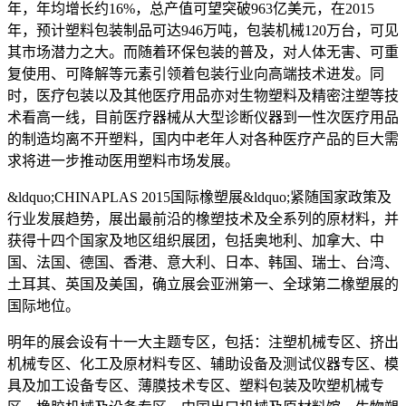
年，年均增长约16%，总产值可望突破963亿美元，在2015
年，预计塑料包装制品可达946万吨，包装机械120万台，可见
其市场潜力之大。而随着环保包装的普及，对人体无害、可重
复使用、可降解等元素引领着包装行业向高端技术进发。同
时，医疗包装以及其他医疗用品亦对生物塑料及精密注塑等技
术看高一线，目前医疗器械从大型诊断仪器到一性次医疗用品
的制造均离不开塑料，国内中老年人对各种医疗产品的巨大需
求将进一步推动医用塑料市场发展。
&ldquo;CHINAPLAS 2015国际橡塑展&ldquo;紧随国家政策及
行业发展趋势，展出最前沿的橡塑技术及全系列的原材料，并
获得十四个国家及地区组织展团，包括奥地利、加拿大、中
国、法国、德国、香港、意大利、日本、韩国、瑞士、台湾、
土耳其、英国及美国，确立展会亚洲第一、全球第二橡塑展的
国际地位。
明年的展会设有十一大主题专区，包括：注塑机械专区、挤出
机械专区、化工及原材料专区、辅助设备及测试仪器专区、模
具及加工设备专区、薄膜技术专区、塑料包装及吹塑机械专