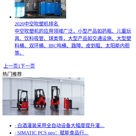
2020中空吹塑机排名
中空吹塑机的应用领域广泛，小型产品如药瓶、儿童玩
具、饮料吸管、球类等，大型产品如交通设施、大型塑
料桶、双环桶、IBC吨桶、路障、皮划艇、太阳能内胆
等。
上一页
1
下一页
热门推荐
·
白酒灌装采用全自动设备大幅度提升灌...
·
SIMATIC PCS neo：赋能食品行...