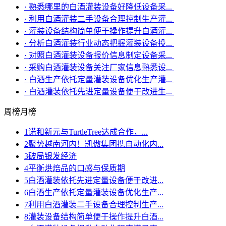
·
熟悉哪里的白酒灌装设备好降低设备采...
·
利用白酒灌装二手设备合理控制生产灌...
·
灌装设备结构简单便于操作提升白酒灌...
·
分析白酒灌装行业动态把握灌装设备投...
·
对照白酒灌装设备报价信息制定设备采...
·
采购白酒灌装设备关注厂家信息熟悉设...
·
白酒生产依托定量灌装设备优化生产灌...
·
白酒灌装依托先进定量设备便于改进生...
周榜
月榜
1
诺和新元与TurtleTree达成合作，...
2
聚势越南河内！凯傲集团携自动化内...
3
破局银发经济
4
平衡烘焙品的口感与保质期
5
白酒灌装依托先进定量设备便于改进...
6
白酒生产依托定量灌装设备优化生产...
7
利用白酒灌装二手设备合理控制生产...
8
灌装设备结构简单便于操作提升白酒...