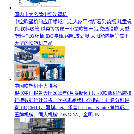
国内十大名牌中空吹塑机
中空吹塑机的应用领域广泛,大家平时所看到药瓶,儿童玩
具,饮料吸管,球类等等属于小型吹塑产品,交通设施,大型
塑料桶,双环桶,IBC吨桶,路障,皮划艇,太阳能内胆等属于
大型的吹塑机产品
中国吹塑机十大排名
根据中国报告大厅2020年6月最新网讯，据吹瓶机品牌排
行榜数据统计分析，吹瓶机品牌排行榜前十排名分别是
秦川QCMTT、雅琪akei、乐善Leshan、Kautex考特斯、
王牌机械、同大机械TONGDA、金明JIN...