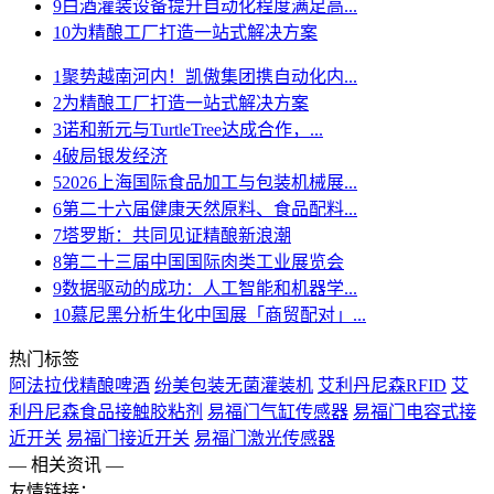
9
白酒灌装设备提升自动化程度满足高...
10
为精酿工厂打造一站式解决方案
1
聚势越南河内！凯傲集团携自动化内...
2
为精酿工厂打造一站式解决方案
3
诺和新元与TurtleTree达成合作，...
4
破局银发经济
5
2026上海国际食品加工与包装机械展...
6
第二十六届健康天然原料、食品配料...
7
塔罗斯：共同见证精酿新浪潮
8
第二十三届中国国际肉类工业展览会
9
数据驱动的成功：人工智能和机器学...
10
慕尼黑分析生化中国展「商贸配对」...
热门标签
阿法拉伐精酿啤酒
纷美包装无菌灌装机
艾利丹尼森RFID
艾
利丹尼森食品接触胶粘剂
易福门气缸传感器
易福门电容式接
近开关
易福门接近开关
易福门激光传感器
— 相关资讯 —
友情链接：