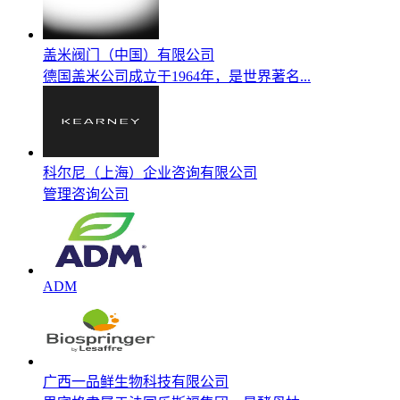
盖米阀门（中国）有限公司
德国盖米公司成立于1964年，是世界著名...
科尔尼（上海）企业咨询有限公司
管理咨询公司
ADM
广西一品鲜生物科技有限公司