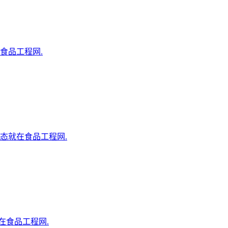
食品工程网.
态就在食品工程网.
就在食品工程网.