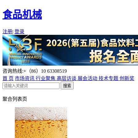
食品机械
注册
|
登录
咨询热线:+（86）10 63308519
首 页
市场资讯
行业聚焦
高层访谈
展会活动
技术专题
创新奖
聚合列表页