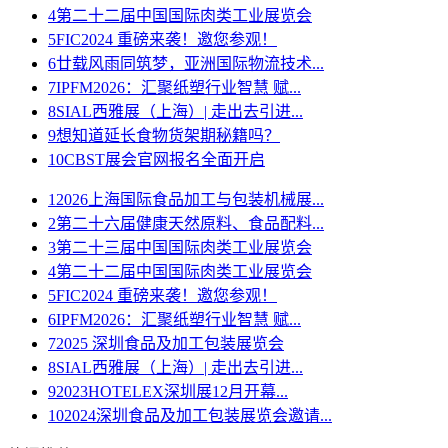
4
第二十二届中国国际肉类工业展览会
5
FIC2024 重磅来袭！邀您参观！
6
廿载风雨同筑梦，亚洲国际物流技术...
7
IPFM2026：汇聚纸塑行业智慧 赋...
8
SIAL西雅展（上海）| 走出去引进...
9
想知道延长食物货架期秘籍吗？
10
CBST展会官网报名全面开启
1
2026上海国际食品加工与包装机械展...
2
第二十六届健康天然原料、食品配料...
3
第二十三届中国国际肉类工业展览会
4
第二十二届中国国际肉类工业展览会
5
FIC2024 重磅来袭！邀您参观！
6
IPFM2026：汇聚纸塑行业智慧 赋...
7
2025 深圳食品及加工包装展览会
8
SIAL西雅展（上海）| 走出去引进...
9
2023HOTELEX深圳展12月开幕...
10
2024深圳食品及加工包装展览会邀请...