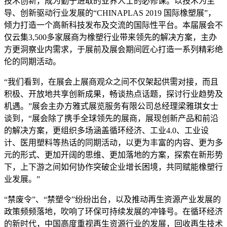
技术创新，成为勤于进取的业界人士的必修课。以技术为主
导、创新驱动行业发展的“CHINAPLAS 2019 国际橡塑展”，
倾力打造一个高新科技发布及交流的国际性平台。本届展会不
仅云集3,500多家展商为橡塑行业带来领先的解决方案，主办
方更洞察业内需求，于展前及展会期间匠心打造一系列精彩绝
伦的同期活动。
“我们看到，在展会上展商观众之间不仅架起供需对接，而且
积极、开放地共享创新成果，畅谈热点话题，探讨行业趋势及
机遇。”展会主办方雅式展览服务有限公司总经理梁雅琪女士
谈到，“展会除了携手全球领先的展商，展现创新产品和前沿
的解决方案，更组织多场涵盖循环经济、工业4.0、工业设
计、医用塑料等热话的同期活动，以更为丰富的内容、更为多
元的形式、更加开阔的思维、更加落地的方案，探索在新形势
下，上下游之间如何协作突破企业增长困境，共同赋能橡塑行
业发展。”
“禁废令”、“禁塑令”纷纷出台，以及推动再生资源产业发展的
政策频频落地，吹响了环保可持续发展的冲锋号。在循环经济
的新时代，中国高度重视再生资源行业的发展，回收再生技术