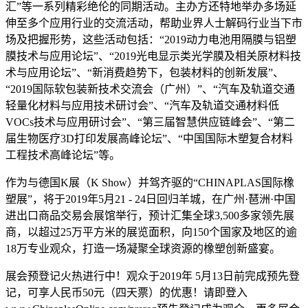
汇”等一系列精彩绝伦的同期活动。主办方还特地举办多场延
伸至多个应用行业的交流活动，帮助业界人士解码行业当下市
场及把握形势，这些活动包括：“2019动力电池用隔膜与铝塑
膜技术与应用论坛”、“2019光电显示类光学膜及相关原材料技
术与应用论坛”、“新消费趋势下，包装材料的创新发展”、
“2019国际软包装新技术交流会（广州）”、“汽车及轨道交通
轻量化材料与应用技术研讨会”、“汽车及轨道交通材料低
VOCs技术与应用研讨会”、“第三届智慧供应链峰会”、“第二
届生物医疗3D打印发展高峰论坛”、“中国国际木塑复合材料
工程技术高峰论坛”等。
作为与德国K展（K Show）并驾齐驱的“CHINAPLAS国际橡
塑展”，将于2019年5月21 - 24日回归羊城，在广州·琶洲·中国
进出口商品交易会展馆举行，预计汇集全球3,500多家领先展
商，以超过25万平方米的展览面积，向150个国家及地区的逾
18万专业观众，打造一场凝聚全球资源的橡塑创新盛宴。
展会预登记火热进行中！观众于2019年 5月13日前完成预先登
记，可享人民币50元（四天票）的优惠！请即登入