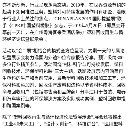
亦不断创新，行业呈现蓬勃态势。2019年，在世界资源节约的
趋势下如何推进业务，塑料对可持续发展的作用有哪些，着眼
于行业人士关注的焦点，“CHINAPLAS 2019 国际橡塑展”联
手《CPRJ中国塑料橡胶》杂志，于2019年5月20日（即展会开
幕前一天），在广州粤海喜来登酒店举办“塑料回收再生与循
环经济论坛暨展示会”。
活动以“会”“展”相结合的模式全方位呈现。为期一天的专属论
坛暨展示会将力邀国内外逾20位专家报告分享，预计吸纳300
多位行业精英参与。活动围绕“材料科学与可持续发展、塑料
回收技术、环保塑料包装”三大主题，话题及展示内容涵盖再
生塑料的生产和当前应用、最新塑料回收技术和加工工艺、环
保材料和添加剂、回收生产废料和边料以节省材料成本、回收
商与回收用户（包括零售商和品牌商）分享适用于包装、电器
和汽车等行业的环保解决方案及实际成功案例、塑料回收举措
和跨国案例等。
除了“塑料回收再生与循环经济论坛暨展示会”,展会还将推出
“工业4.0未来工厂”、“设计 x 创新”、“科技讲台”、“医用塑料