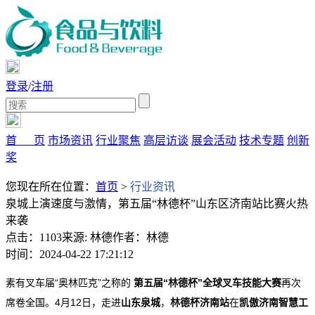
登录
/
注册
首 页
市场资讯
行业聚焦
高层访谈
展会活动
技术专题
创新
奖
您现在所在位置：
首页
>
行业资讯
泉城上演速度与激情，第五届“林德杯”山东区济南站比赛火热
来袭
点击：1103
来源: 林德
作者：林德
时间：2024-04-22 17:21:12
素有叉车届“奥林匹克”之称的
第五届“林德杯”全球叉车技能大赛
再次
席卷全国。4月12日，走进
山东泉城
，
林德杯济南站
在
凯傲济南智慧工