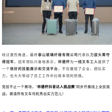
经过激烈角逐，最终
泰山玻璃纤维有限公司
代表队
力拔头筹夺
得冠军
。冠军领队兴奋地表示，
林德杯
为
一线叉车工人
提供了
一个
很好的技能展示和交流平台
，不仅展现了企业、团队实
力，也大大带动了员工工作中比练本领的热情。
竞技不止一个赛场，“
林德杯抖音达人挑战赛
”同步开展线上全民挑
战，邀请所有叉车司机秀出实力范儿！