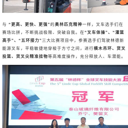
与
“更高、更快、更强”
的
奥林匹克精神
一样，叉车选手们在
赛场比拼，不断挑战极限、突破自我。在
“叉车体操”、“灌篮
高手”、“五环接力”
三大比赛项目中，参赛选手们驾驶林德新
能源叉车，平稳敏捷地穿梭于方寸之间，进行
横木吊环、货叉
投篮、货叉尖精准挂物
等高难度操作，充分释放人、车潜能。