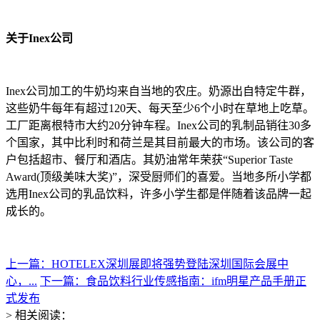
关于Inex公司
Inex公司加工的牛奶均来自当地的农庄。奶源出自特定牛群，
这些奶牛每年有超过120天、每天至少6个小时在草地上吃草。
工厂距离根特市大约20分钟车程。Inex公司的乳制品销往30多
个国家，其中比利时和荷兰是其目前最大的市场。该公司的客
户包括超市、餐厅和酒店。其奶油常年荣获“Superior Taste
Award(顶级美味大奖)”，深受厨师们的喜爱。当地多所小学都
选用Inex公司的乳品饮料，许多小学生都是伴随着该品牌一起
成长的。
上一篇：HOTELEX深圳展即将强势登陆深圳国际会展中
心，...
下一篇：食品饮料行业传感指南：ifm明星产品手册正
式发布
> 相关阅读：