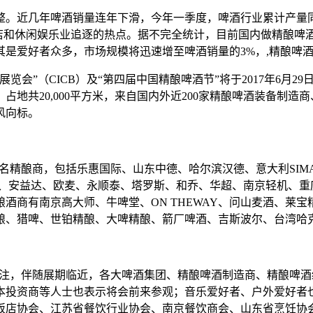
。近几年啤酒销量连年下滑，今年一季度，啤酒行业累计产量同比
和休闲娱乐业追逐的热点。据不完全统计，目前国内做精酿啤酒的作
是爱好者众多，市场规模将迅速增至啤酒销量的3%，,精酿啤酒
会”（CICB）及“第四届中国精酿啤酒节”将于2017年6月2
地共20,000平方米，来自国内外近200家精酿啤酒装备制
风向标。
著名精酿商，包括乐惠国际、山东中德、哈尔滨汉德、意大利SIMAT
集团、安益达、欧麦、永顺泰、塔罗斯、和乔、华超、南京轻机、
酒商有南京高大师、牛啤堂、ON THEWAY、问山麦酒、莱宝
酿、猎啤、世铂精酿、大啤精酿、箭厂啤酒、吉斯波尔、台湾哈
高度关注，伴随展期临近，各大啤酒集团、精酿啤酒制造商、精酿
本投资商等人士也表示将会前来参观；音乐爱好者、户外爱好者
饭店协会、江苏省餐饮行业协会、南京餐饮商会、山东省烹饪协