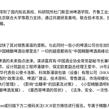
酒展得到了国内知名高校、科研院所杜门斯亚洲啤酒学院、齐鲁工
北京联合大学等鼎力支持，通过共建研发基地、联合技术攻关、
展。
还加快了其对销售渠道的垄断。与此同时一些小的啤酒公司也在
国精酿啤酒往哪里走？一切的疑惑都将在“中国精酿啤酒高峰论
啤酒的未来指点迷津。演讲嘉宾有:中国酒业协会常务副秘书长兼
师，设计院副总工程师潘建中、保定欧麦副总经理王爱中、18号
驻华代表处公使卡洛斯、科埃斯灌装包装（设备）有限公司（HK
酒的“政策法规、啤酒厂建设、技术原料、零售建设、市场规模化
执行管理》、《影响”出糖率“的因素及对策》、《小型精酿酒吧
精酿啤酒发展》、《墨西哥啤酒的现状》、《洁净、安全、一次性
expo.com或扫描下方二维码关注CICB官方微信进行报名。专属于