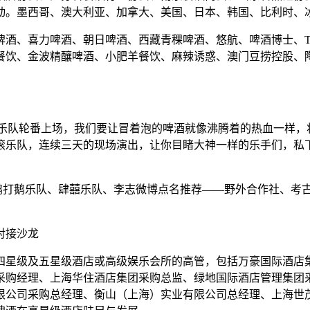
。墨西哥、澳大利亚、加拿大、美国、日本、韩国、比利时、冰岛
酒、喜力啤酒、朝日啤酒、西藏青稞啤酒、悠航、啤酒博士、Th
饮、金波精釀啤酒、小肥羊餐饮、麻辣诱惑、澳门豆捞控股、陶然
支摇滚乐队轮番上场，我们要让冒着泡的啤酒就像沸腾着的热血一样
滚乐队，连续三天的现场演出，让你目睹大神一样的乐手们，私
！
鸭打鹅乐队、肆囍乐队、李志微博点名推荐——野外合作社、考古级
对接沙龙
家四星级及五星级酒店或高级娱乐会所的高管，包括万豪国际酒店
采购经理、上海华住酒店集团采购总监、绿地国际酒店管理集团
限公司采购总经理、衡山（上海）实业有限公司总经理、上海世茂