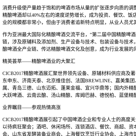
消费升级使产量趋于饱和的啤酒市场从量的扩张逐步向质的调整
精酿啤酒却以40%左右的速度逆势增长，成为投资、餐饮、饭店
业的规模都非常小，但由于消费者追新特点明显，从业人员尤其
作为亚洲最大国际化精酿啤酒交流平台，“第二届中国精酿啤酒展览
链，涉及原辅料及添加剂、生产设备与技术、包装设备与技术，占
酿啤酒全产业链、传达精酿啤酒文化及创意，成为行业发展的
精英荟萃——精酿啤酒业的大聚汇
CICB2017精酿啤酒展汇聚世界领先设备、原辅材料供应商及
东申东、济南天泰、北京维佳创、法国BREWLINE、嘉美
属、青岛三德、山东迈拓、蓬莱金福、宜兴华鼎等；国内外精酿
大跃啤酒、云南云酿、汤山精酿、库姆巴赫、德悦柏、蓝堡精
业界瞩目——参观热情高涨
CICB2017精酿啤酒展引起了中国啤酒企业和专业人士的
以待疯狂聚会；酒吧、休闲场所、连锁酒店、餐饮、商超、资
会、山东省发酵装备业商会、上海餐饮烹饪行业协会、上海市