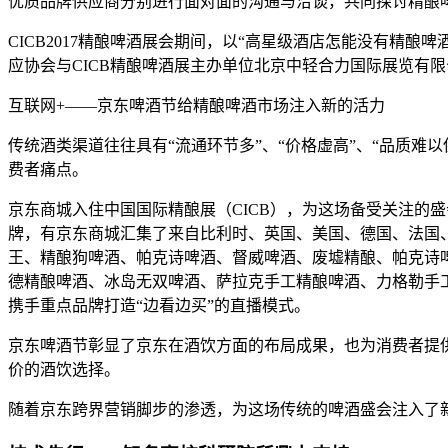
优质品牌供应商分别进行面对面的沟通与洽谈，共同探讨精酿
CICB2017精酿啤酒展会期间，以“高星级酒店怎能没有精
应协会与CICB精酿啤酒展主办单位北京中轻合力国际展览有
互联网+——京东啤酒节给精酿啤酒市场注入新的活力
传统酒类渠道往往具有“流通环节多”、“价格虚高”、“品质
费者痛点。
京东商城入住中国国际精酿展（CICB），为这场备受关注的
牌，有京东商城汇集了来自比利时、英国、美国、德国、法国、
王、精酿狗啤酒、帕克诗啤酒、督威啤酒、废墟精酿、帕克诗
德精酿啤酒、冰岛无双啤酒、萨拉克手工精酿啤酒、力格勒手
携手重点品牌打造“边看边买”的直播模式。
京东啤酒节彰显了京东在酒饮方面的布局成果，也为消费者提
价的酒饮选择。
随着京东跨界营销脚步的渗透，为这场传统的啤酒盛会注入了