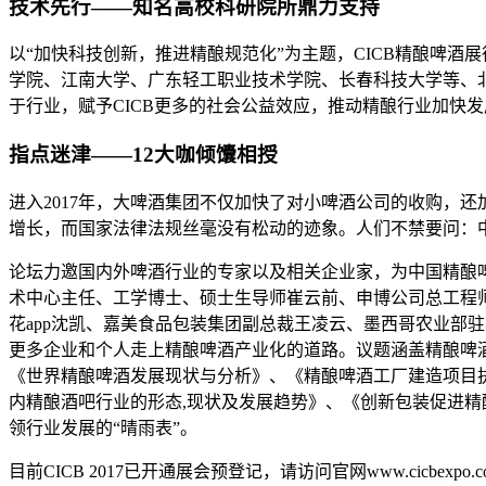
技术先行——知名高校科研院所鼎力支持
以“加快科技创新，推进精酿规范化”为主题，CICB精酿啤
学院、江南大学、广东轻工职业技术学院、长春科技大学等、
于行业，赋予CICB更多的社会公益效应，推动精酿行业加快发
指点迷津——12大咖倾馕相授
进入2017年，大啤酒集团不仅加快了对小啤酒公司的收购，
增长，而国家法律法规丝毫没有松动的迹象。人们不禁要问：中
论坛力邀国内外啤酒行业的专家以及相关企业家，为中国精酿
术中心主任、工学博士、硕士生导师崔云前、申博公司总工程
花app沈凯、嘉美食品包装集团副总裁王凌云、墨西哥农业部
更多企业和个人走上精酿啤酒产业化的道路。议题涵盖精酿啤
《世界精酿啤酒发展现状与分析》、《精酿啤酒工厂建造项目
内精酿酒吧行业的形态,现状及发展趋势》、《创新包装促进
领行业发展的“晴雨表”。
目前CICB 2017已开通展会预登记，请访问官网www.cicb