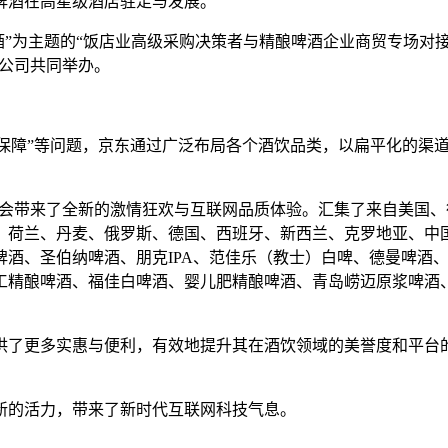
啤酒在高星级酒店驻足与发展。
酿啤酒”为主题的“饭店业高级采购决策者与精酿啤酒企业商贸专场
限公司共同举办。
难以保障”等问题，京东通过广泛布局各个酒饮品类，以扁平化的
盛会带来了全新的激情狂欢与互联网品质体验。汇集了来自美国、
荷兰、丹麦、俄罗斯、德国、西班牙、新西兰、克罗地亚、中国
啤酒、圣伯纳啤酒、朋克IPA、范佳乐（教士）白啤、德曼啤酒
工精酿啤酒、福佳白啤酒、婴儿肥精酿啤酒、青岛崂迈原浆啤酒
供了更多实惠与便利，有效地提升其在酒饮领域的美誉度和平台
新的活力，带来了新时代互联网科技气息。