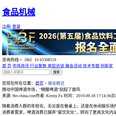
食品机械
注册
|
登录
咨询热线:+（86）10 63308519
首 页
市场资讯
行业聚焦
高层访谈
展会活动
技术专题
创新奖
您现在所在位置：
首页
>
展会概览
搅动中国啤酒市场，“精酿啤酒”刮起了旋风
来源: fbe-china.com
作者: Kenny Fu
时间：2019-09-18 17:14:36
点
随着消费人群的年轻化，无论是在餐桌上，还是在休闲娱乐场
消费者需求，啤酒消费已摒弃“豪饮文化”，转向了更具文化内