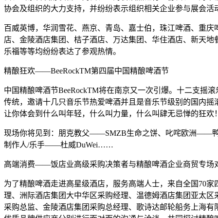
协会及组织的大力支持，并纷纷表示组织相关企业参与展会活动
百威英博，华润雪花、燕京、青岛、嘉士伯，珠江啤酒、重庆啤
店、金陵酒店集团、桔子酒店、万达集团、华住酒店、新天地餐
乐福等等均纷纷表达了参观热情。
精酿狂欢——BeeRockTM第四届中国精酿啤酒节
中国精酿啤酒节BeeRockTM将在南京又一次引爆。十二
传统，邀请十几只音乐节热爱啤酒并且是音乐节级别的国内摇
让你体会到什么叫年轻，什么叫力量，什么叫肆无忌惮的狂欢
现场你将见到：朋克教父——SMZB生命之饼、叱咤欧洲——
制作人/乐手——杜威DuWei……
高端消费——饭店业高级采购决策者与精酿啤酒企业商贸专场
为了精酿啤酒走进高星级酒店，服务高端人士，来自全国70
理、洲际酒店集团大中华区采购经理、温德姆酒店集团亚太区
采购总监、金陵酒店集团采购总经理、歌诗达邮轮船务上海有