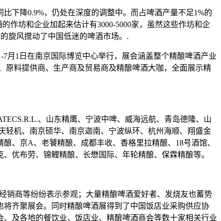
下降0.9%，仍处在深度的调整中。而占啤酒产量不足1%的
坊和企业加起来估计有3000-5000家，虽然这些作坊和企
的旋风搅动了中国低迷的啤酒市场。.
9日-7月1日在南京国际博览中心举行，展会涵盖整个精酿啤酒产业
造商、原料提供商、生产商及贸易商及精酿啤酒大咖，全面展示精
ECS.R.L.、山东精鹰、宁波中啤、威海远航、青岛德隆、山
重庆轻机、南京硕华、南京迦南、宁波纵环、杭州海顺、翔盛金
精酿、京A、老饕精酿、成都丰收、香格里拉精酿、18号酒馆、
克、优布劳、锦鲤精酿、长懋国际、年轮精酿、保霖精酿等。
啤酒经销商等纷纷表示参观；大量精酿啤酒爱好者、发烧友也蓄势
也将齐聚展会。同时精酿啤酒展得到了中国饭店业采购供应协
会、及各地的餐饮业、饭店业、精酿啤酒商会等数十家相关行业