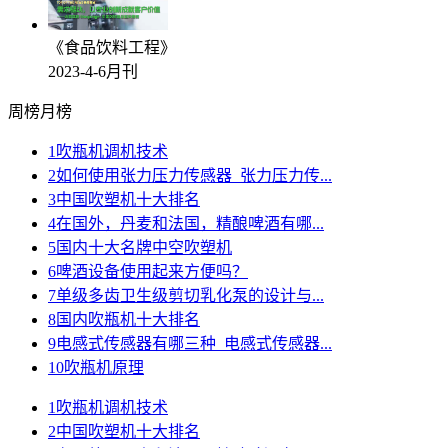
《食品饮料工程》
2023-4-6月刊
周榜
月榜
1
吹瓶机调机技术
2
如何使用张力压力传感器_张力压力传...
3
中国吹塑机十大排名
4
在国外，丹麦和法国，精酿啤酒有哪...
5
国内十大名牌中空吹塑机
6
啤酒设备使用起来方便吗？
7
单级多齿卫生级剪切乳化泵的设计与...
8
国内吹瓶机十大排名
9
电感式传感器有哪三种_电感式传感器...
10
吹瓶机原理
1
吹瓶机调机技术
2
中国吹塑机十大排名