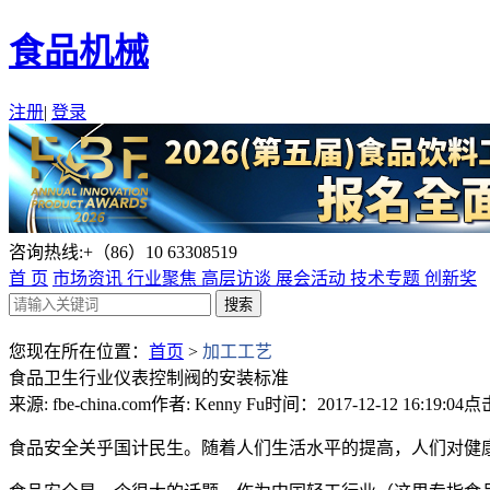
食品机械
注册
|
登录
咨询热线:+（86）10 63308519
首 页
市场资讯
行业聚焦
高层访谈
展会活动
技术专题
创新奖
您现在所在位置：
首页
>
加工工艺
食品卫生行业仪表控制阀的安装标准
来源: fbe-china.com
作者: Kenny Fu
时间：2017-12-12 16:19:04
点击
食品安全关乎国计民生。随着人们生活水平的提高，人们对健