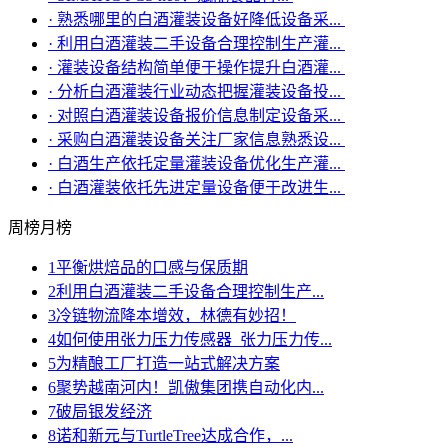
·
熟悉哪里的白酒灌装设备好降低设备采...
·
利用白酒灌装二手设备合理控制生产灌...
·
灌装设备结构简单便于操作提升白酒灌...
·
分析白酒灌装行业动态把握灌装设备投...
·
对照白酒灌装设备报价信息制定设备采...
·
采购白酒灌装设备关注厂家信息熟悉设...
·
白酒生产依托定量灌装设备优化生产灌...
·
白酒灌装依托先进定量设备便于改进生...
周榜
月榜
1
平衡烘焙品的口感与保质期
2
利用白酒灌装二手设备合理控制生产...
3
冷链物流降本增效，林德有妙招！
4
如何使用张力压力传感器_张力压力传...
5
为精酿工厂打造一站式解决方案
6
聚势越南河内！凯傲集团携自动化内...
7
破局银发经济
8
诺和新元与TurtleTree达成合作，...