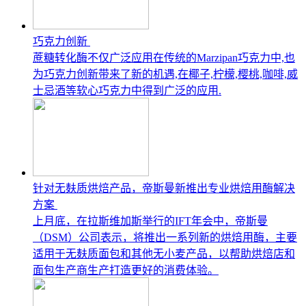
巧克力创新
蔗糖转化酶不仅广泛应用在传统的Marzipan巧克力中,也
为巧克力创新带来了新的机遇,在椰子,柠檬,樱桃,咖啡,威
士忌酒等软心巧克力中得到广泛的应用.
针对无麸质烘焙产品，帝斯曼新推出专业烘焙用酶解决
方案
上月底，在拉斯维加斯举行的IFT年会中，帝斯曼
（DSM）公司表示，将推出一系列新的烘焙用酶，主要
适用于无麸质面包和其他无小麦产品，以帮助烘焙店和
面包生产商生产打造更好的消费体验。