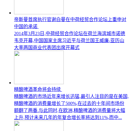
帝斯曼首席执行官谢白曼在中荷经贸合作论坛上重申对
中国的承诺
2014年3月23日,中荷经贸合作论坛在荷兰海滨城市诺德
韦克开幕,中国国家主席习近平与荷兰国王威廉-亚历山
大率两国商业代表团出席开幕式
精酿啤酒革命将会持续
精酿啤酒的市场近年来增长迅猛,最引人注目的是在美国,
精酿啤酒的消费量增长了500%,在过去的十年间市场份
额翻了两番.与此同时,在欧洲,精酿啤酒的消费量将大幅
上升,预计未来几年的年复合增长率将达到11%,而中...