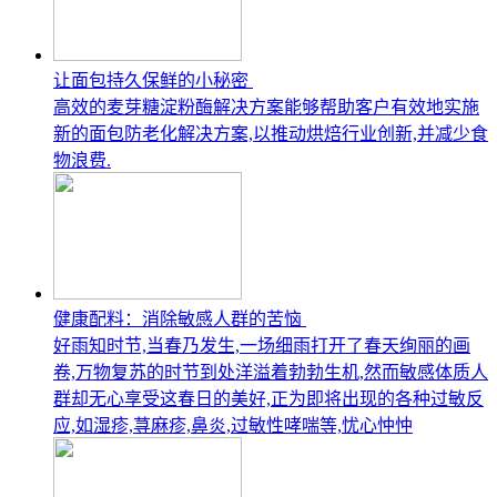
让面包持久保鲜的小秘密
高效的麦芽糖淀粉酶解决方案能够帮助客户有效地实施
新的面包防老化解决方案,以推动烘焙行业创新,并减少食
物浪费.
健康配料：消除敏感人群的苦恼
好雨知时节,当春乃发生,一场细雨打开了春天绚丽的画
卷,万物复苏的时节到处洋溢着勃勃生机,然而敏感体质人
群却无心享受这春日的美好,正为即将出现的各种过敏反
应,如湿疹,荨麻疹,鼻炎,过敏性哮喘等,忧心忡忡