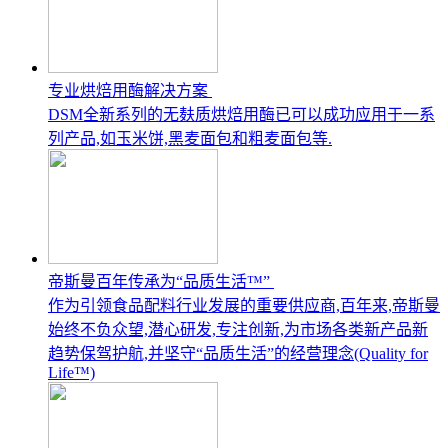
专业烘焙用酶解决方案
DSM全新系列的无麸质烘焙用酶已可以成功应用于一系
列产品,如玉米饼,黑麦面包和粗麦面包等.
帝斯曼百年传承为“品质生活™”
作为引领食品配料行业发展的重要供应商,百年来,帝斯曼
始终不负众望,潜心研发,专注创新,为市场各类新产品新
趋势保驾护航,并坚守“品质生活”的经营理念(Quality for
Life™)