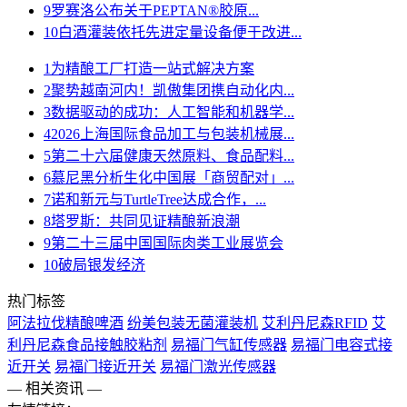
9
罗赛洛公布关于PEPTAN®胶原...
10
白酒灌装依托先进定量设备便于改进...
1
为精酿工厂打造一站式解决方案
2
聚势越南河内！凯傲集团携自动化内...
3
数据驱动的成功：人工智能和机器学...
4
2026上海国际食品加工与包装机械展...
5
第二十六届健康天然原料、食品配料...
6
慕尼黑分析生化中国展「商贸配对」...
7
诺和新元与TurtleTree达成合作，...
8
塔罗斯：共同见证精酿新浪潮
9
第二十三届中国国际肉类工业展览会
10
破局银发经济
热门标签
阿法拉伐精酿啤酒
纷美包装无菌灌装机
艾利丹尼森RFID
艾
利丹尼森食品接触胶粘剂
易福门气缸传感器
易福门电容式接
近开关
易福门接近开关
易福门激光传感器
— 相关资讯 —