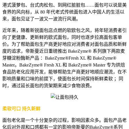
港式菠萝包、台式肉松包、到网红脏脏包……面包可以说是美
食界的风向标，从 80 年代老式传统面包进入中国人的生活以
来，面包见证了一波又一波流行风潮。
近年来，随着新锐面包店点燃的软欧包之风，将年轻消费者引
向了更健康、更新鲜的欧式面包，同时也逐步拉高面包客单
价。为了帮助面包生产商更好地应对消费者对面包品质和新鲜
度的追求，帝斯曼近日重磅推出 BakeZyme® 系列旗下两款麦
芽糖淀粉酶新产品 ：BakeZyme®Fresh XL 和 BakeZyme®
Master。BakeZyme® Fresh XL 和 BakeZyme® Master 专为烘焙
食品防老化应用开发，能够帮助生产商更好地顺应潮流，在不
影响质量和口味的前提下，使面包长时间保持新鲜柔软 ；同
时，通过延长面包的货架期来减少食物浪费。
柔软可口 持久新鲜
面包老化是一个十分复杂的过程，影响因素众多。面包产品老
化后对外观和口感都有一定的影响帝斯曼的BakeZyme®系列