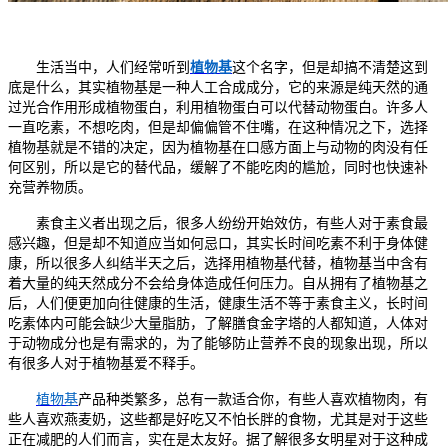
生活当中，人们经常听到
植物基
这个名字，但是却搞不清楚这到
底是什么，其实植物
基
是一种人工合成成分，它的来源是纯天然的通
过光合作用形成植物蛋白，利用植物蛋白可以代替动物蛋白
。
许多人
一直吃素，不想吃肉，但是却偏偏管不住嘴，在这种情况之下
，
选择
植物
基
就是不错的决定，因为植物基在口感方面
上与
动物的肉没有任
何区别，
所以
是
它
的替代品
，
缓解了不能吃肉的尴尬，同时也快速补
充营养物质。
素食主义者出现之后
，
很多人纷纷开始效仿，有些人对于素食最
感兴趣，但是却不知道应当如何忌口
，其实
长时间吃素不利于身体健
康，所以很多人纠结半天之后，选择用
植物基
代替
，植物基
当中
含
有
着大量的纯天然成分不会给身体造成任何压力。自从拥有了植物
基
之
后，人们便更加向往健康的生活
，
健康生活不等于素食主义，长时间
吃素体内可能会缺少大量脂肪
，
了解膳食金字塔的人都知道
，
人体对
于动物成分也是有需求的，为了能够防止营养不良的现象出现，所以
有很多人对于植物
基
爱不释手
。
植物
基
产品种类繁多，总有一款适合你，有些人喜欢植物肉，有
些人喜欢燕麦奶，这些都是好吃又不怕长胖的食物，尤其是对于这些
正在减肥的人们而言，实在是太友好
。
据了解很多女明星对于这种成