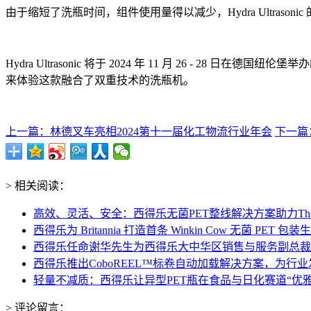
由于缩短了洗瓶时间，组件使用量得以减少，Hydra Ultras
Hydra Ultrasonic 将于 2024 年 11 月 26 - 28
来体验这款融合了双重技术的洗瓶机。
上一篇：林德叉车亮相2024第十一届化工物流行业年会
下一篇
> 相关阅读：
高效、灵活、安全：西得乐无菌PET整线解决方案助力Thai 
西得乐为 Britannia 打造首条 Winkin Cow 无菌 PET 包
西得乐任命谢华先生为西得乐大中华区销售与服务副总裁
西得乐推出CoboREEL™标卷自动加载解决方案，为行
轻量不减质：西得乐让异型PET瓶在食品与日化赛道“优雅
> 评论留言：