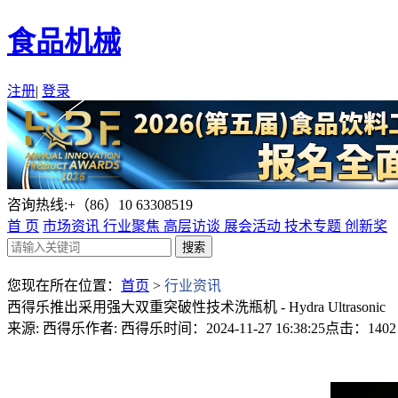
食品机械
注册
|
登录
咨询热线:+（86）10 63308519
首 页
市场资讯
行业聚焦
高层访谈
展会活动
技术专题
创新奖
您现在所在位置：
首页
>
行业资讯
西得乐推出采用强大双重突破性技术洗瓶机 - Hydra Ultrasonic
来源: 西得乐
作者: 西得乐
时间：2024-11-27 16:38:25
点击：1402