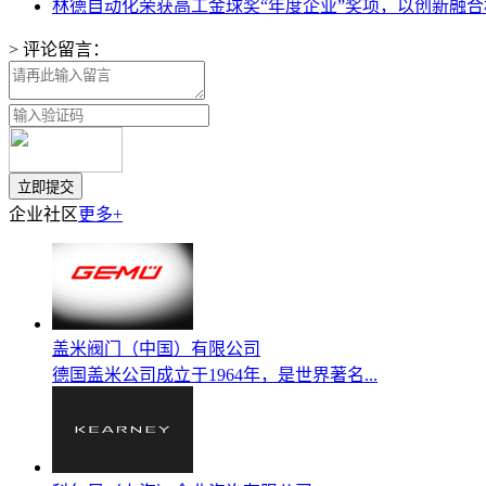
林德自动化荣获高工金球奖“年度企业”奖项，以创新融
> 评论留言：
企业社区
更多+
盖米阀门（中国）有限公司
德国盖米公司成立于1964年，是世界著名...