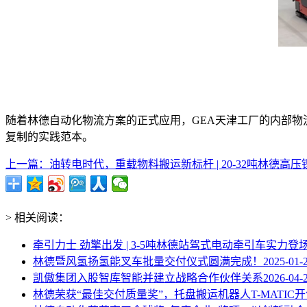
随着林德自动化物流方案的正式应用，GEA天津工厂的内部
复制的实践范本。
上一篇：油转电时代，重载物料搬运新标杆 | 20-32吨林德高压锂.
> 相关阅读：
牵引力士 劲擎出发 | 3-5吨林德站驾式电动牵引车实力登
林德暨风氢扬氢能叉车批量交付仪式圆满完成！
2025-01-
凯傲集团入股智库智能并建立战略合作伙伴关系
2026-04-
林德荣获“最佳交付质量奖”，托盘搬运机器人T-MATIC