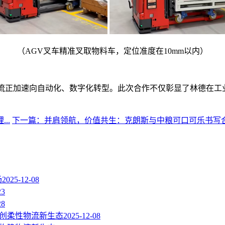
（AGV叉车精准叉取物料车，定位准度在10mm以内）
物流正加速向自动化、数字化转型。此次合作不仅彰显了林德在工
..
下一篇：并肩领航，价值共生：克朗斯与中粮可口可乐书写合作
场
2025-12-08
23
28
开创柔性物流新生态
2025-12-08