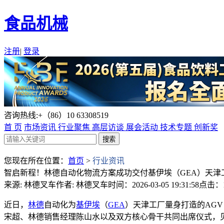
食品机械
注册
|
登录
咨询热线:+（86）10 63308519
首 页
市场资讯
行业聚焦
高层访谈
展会活动
技术专题
创新奖
您现在所在位置：
首页
>
行业资讯
智启新程！林德自动化物流方案成功交付基伊埃（GEA）天津
来源: 林德叉车
作者: 林德叉车
时间：2026-03-05 19:31:58
点击：1
近日，
林德
自动化为
基伊埃
（
GEA
）天津工厂量身打造的AG
宋超、林德销售经理陈山水以及双方核心骨干共同出席仪式，见证林