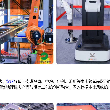
端，
安琪
酵母">安琪酵母、中粮、伊利、禾川等本土领军品牌
腿等地理标志产品与烘焙工艺的创新融合，深入挖掘本土风味的