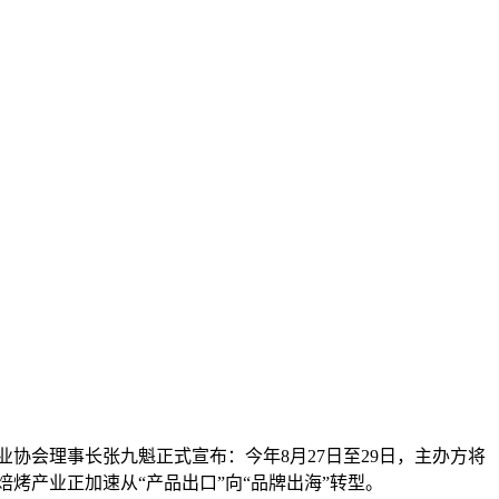
制品工业协会理事长张九魁正式宣布：今年8月27日至29日，主办方将
，中国焙烤产业正加速从“产品出口”向“品牌出海”转型。