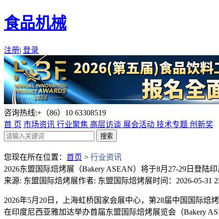
食品机械
注册
|
登录
咨询热线:+（86）10 63308519
首 页
市场资讯
行业聚焦
高层访谈
展会活动
技术专题
创新奖
您现在所在位置：
首页
>
行业资讯
2026东盟国际焙烤展（Bakery ASEAN）将于8月27-29日登
来源: 东盟国际焙烤展
作者: 东盟国际焙烤展
时间：2026-05-31 22
2026年5月20日，上海虹桥国家会展中心，第28届中国国际焙烤
在印度尼西亚雅加达举办首届东盟国际焙烤展览会（Bakery ASE