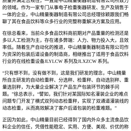
质量并满足合规性，一直是中山精量衡器制造有限公司所致力
的领域。作为一家专门从事电子检重衡器研发、生产及销售于
一体的企业，中山精量衡器制造有限公司总经理徐颖跟我们畅
聊了其在食品饮料等众多行业的完整称重解决方案及应用。
在徐总看来，当前众多食品饮料商前期对产品重量的检测还是
多以人工检测为主，存在诸多弊端：人力、物力投入大，且效
率低。随着生产自动化的推进，中山精量衡器制造有限公司作
为资深的包装后道设备的制造商，相继推出了适用于食品饮料
行业的在线检重设备JLYLCW 系列及JLXZCW 系列。
“只有想不到，没有做不到，这是我们研发的理念，中山精量
所自主研发的自动检重秤、分选秤、检重秤、自动选别秤、重
量选别秤，为大量企业解决了产品生产包装环节的棘手问
题。”徐总表示，“譬如，我们针对某国际知名灌装企业的难点
问题专门开发了横式双列动态检重秤，实现了双通道灌装线的
动态检重，从而高效解决了客户后道包装的检重难题。”
正因为如此，中山精量目前已经得到了国内外众多主流食品饮
料企业的信任，凭借性能稳定、实用、方便、美观、价优的称