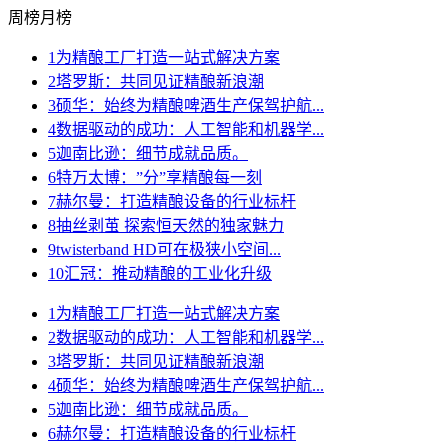
周榜
月榜
1
为精酿工厂打造一站式解决方案
2
塔罗斯：共同见证精酿新浪潮
3
硕华：始终为精酿啤酒生产保驾护航...
4
数据驱动的成功：人工智能和机器学...
5
迦南比逊：细节成就品质。
6
特万太博：”分”享精酿每一刻
7
赫尔曼：打造精酿设备的行业标杆
8
抽丝剥茧 探索恒天然的独家魅力
9
twisterband HD可在极狭小空间...
10
汇冠：推动精酿的工业化升级
1
为精酿工厂打造一站式解决方案
2
数据驱动的成功：人工智能和机器学...
3
塔罗斯：共同见证精酿新浪潮
4
硕华：始终为精酿啤酒生产保驾护航...
5
迦南比逊：细节成就品质。
6
赫尔曼：打造精酿设备的行业标杆