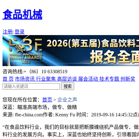
食品机械
注册
|
登录
咨询热线:+（86）10 63308519
首 页
市场资讯
行业聚焦
高层访谈
展会活动
技术专题
创新奖
您现在所在位置：
首页
>
企业之声
深蓝：瞄准高端市场，做专、做精
来源: fbe-china.com
作者: Kenny Fu
时间：2019-09-16 14:45:32
点
“在食品饮料行业，我们的目标就是把断膜缠绕机产品做专、
料行业的发展方向。事实上，深蓝也始终坚持创新，引领着国