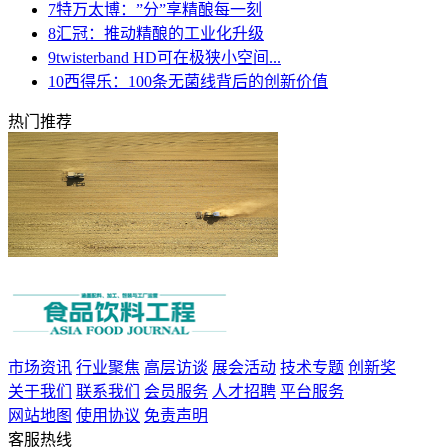
7
特万太博：”分”享精酿每一刻
8
汇冠：推动精酿的工业化升级
9
twisterband HD可在极狭小空间...
10
西得乐：100条无菌线背后的创新价值
热门推荐
市场资讯
行业聚焦
高层访谈
展会活动
技术专题
创新奖
关于我们
联系我们
会员服务
人才招聘
平台服务
网站地图
使用协议
免责声明
客服热线