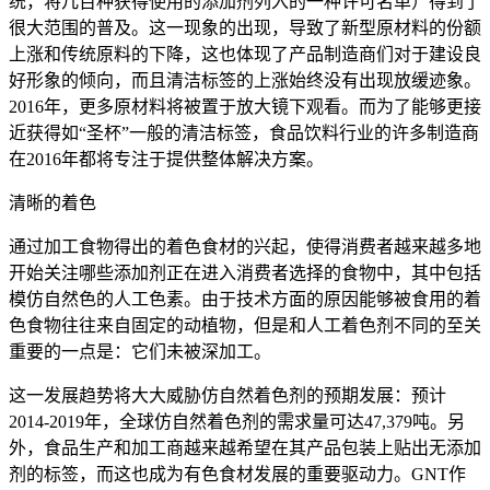
统，将几百种获得使用的添加剂列入的一种许可名单）得到了
很大范围的普及。这一现象的出现，导致了新型原材料的份额
上涨和传统原料的下降，这也体现了产品制造商们对于建设良
好形象的倾向，而且清洁标签的上涨始终没有出现放缓迹象。
2016年，更多原材料将被置于放大镜下观看。而为了能够更接
近获得如“圣杯”一般的清洁标签，食品饮料行业的许多制造商
在2016年都将专注于提供整体解决方案。
清晰的着色
通过加工食物得出的着色食材的兴起，使得消费者越来越多地
开始关注哪些添加剂正在进入消费者选择的食物中，其中包括
模仿自然色的人工色素。由于技术方面的原因能够被食用的着
色食物往往来自固定的动植物，但是和人工着色剂不同的至关
重要的一点是：它们未被深加工。
这一发展趋势将大大威胁仿自然着色剂的预期发展：预计
2014-2019年，全球仿自然着色剂的需求量可达47,379吨。另
外，食品生产和加工商越来越希望在其产品包装上贴出无添加
剂的标签，而这也成为有色食材发展的重要驱动力。GNT作