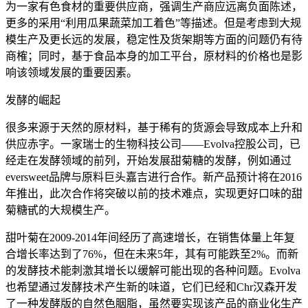
为一家有色食材的重要供应商，强调生产商应远离负面陈述，
更多的采用“利用瓜果蔬菜加工着色”等描述。但是考虑到大规
模生产及更长远的发展，稳定性及货架期等方面的问题仍有待
商榷；同时，基于食品本身的加工平台，原材料的价格也是影
响该领域发展的重要因素。
发酵的崛起
很多来源于天然的原材料，基于稀有的货源会导致成本上升和
供应赤字。一家瑞士的生物科技公司——Evolva控股公司，已
经走在发酵领域的前列，开始发展甜菊糖的发酵，例如通过
eversweet品牌与原料巨头嘉吉进行合作。新产品预计将在2016
年推出，此次合作将突破以前的技术难点，实现更好口味的甜
菊糖甙的大规模生产。
甜叶菊在2009-2014年间经历了高速增长，在销售体量上年复
合增长率达到了76%，但在未来5年，其有可能跌至2%。而新
的发酵技术能刺激其增长以缓解可能出现的各种问题。Evolva
也希望通过发酵技术产生新的味道，它们已经和Chr汉森开发
了一种发酵版的自然色胭脂，虽然要实现该产品的商业化生产