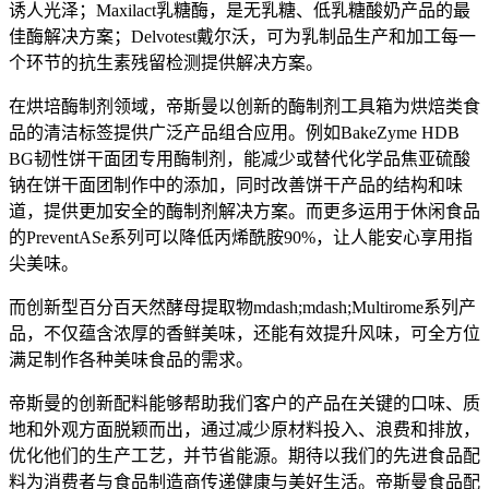
诱人光泽；Maxilact乳糖酶，是无乳糖、低乳糖酸奶产品的最
佳酶解决方案；Delvotest戴尔沃，可为乳制品生产和加工每一
个环节的抗生素残留检测提供解决方案。
在烘培酶制剂领域，帝斯曼以创新的酶制剂工具箱为烘焙类食
品的清洁标签提供广泛产品组合应用。例如BakeZyme HDB
BG韧性饼干面团专用酶制剂，能减少或替代化学品焦亚硫酸
钠在饼干面团制作中的添加，同时改善饼干产品的结构和味
道，提供更加安全的酶制剂解决方案。而更多运用于休闲食品
的PreventASe系列可以降低丙烯酰胺90%，让人能安心享用指
尖美味。
而创新型百分百天然酵母提取物mdash;mdash;Multirome系列产
品，不仅蕴含浓厚的香鲜美味，还能有效提升风味，可全方位
满足制作各种美味食品的需求。
帝斯曼的创新配料能够帮助我们客户的产品在关键的口味、质
地和外观方面脱颖而出，通过减少原材料投入、浪费和排放，
优化他们的生产工艺，并节省能源。期待以我们的先进食品配
料为消费者与食品制造商传递健康与美好生活。帝斯曼食品配