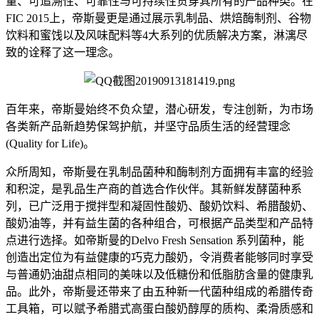
量、可追溯性、可靠性与可持续性贯穿其所有的产品种类。在
FIC 2015上，帝斯曼更是通过展示乳制品、烘焙酶制剂、谷物
饮料和蜜饯以及风味配料等4大系列的优质解决方案，淋漓尽
致的诠释了这一理念。
百年来，帝斯曼始终不负众望，潜心研发，专注创新，为市场
各类新产品新趋势保驾护航，并坚守品质生活的经营理念
(Quality for Life)。
众所周知，帝斯曼在乳制品菌种和酶制剂方面拥有丰富的经验
和积淀，是乳品生产商的首选合作伙伴。其新鲜发酵菌种系
列，已广泛用于搅拌型和凝固性酸奶、酸奶饮料、希腊酸奶、
酸奶油等，并有益生菌的各种组合，可根据产品类型和产品特
点进行选择。如帝斯曼的Delvo Fresh Sensation 系列菌种，能
创造出定位为有益健康的巧克力酸奶，令消费者能够同时享受
与普通奶油甜点相同的美味以及低糖份和低脂肪含量的健康乳
品。此外，帝斯曼还带来了由五种新一代菌种组成的希腊传奇
工具箱，可以赋予希腊式高蛋白酸奶醇厚的质构、柔滑质感和