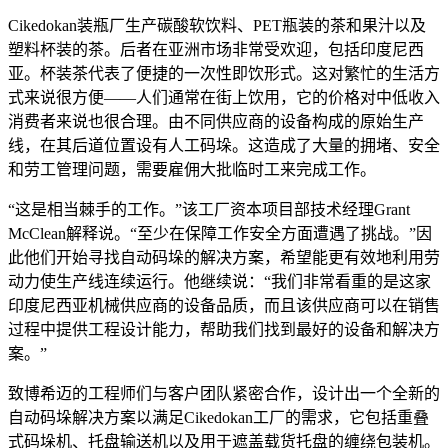
Cikedokan装瓶厂生产碳酸软饮料、PET瓶装的茶和果汁以及
塑料杯装的茶。后者在亚洲市场非常受欢迎，包括印度尼西
亚。杯装茶代表了便捷的一次性即饮形式。这对繁忙的生活方
式来说很方便——人们通常在街上饮用，它的价格对中低收入
消费者来说也很合理。由不同供应商的设备构成的原始生产
线，在其后道位置设有人工码垛。这造成了大量的拥堵、安全
和劳工管理问题，需要雇佣大批临时工来完成工作。
“这是相当棘手的工作。”该工厂资本项目部技术经理Grant
McClean解释说。“至少在保障工作安全方面遭遇了挑战。”因
此他们开始寻找自动码垛的解决方案，希望能更有效地利用劳
动力使生产线连续运行。他继续说：“我们非常看重的是这家
印度尼西亚机械供应商的设备品质，而且该供应商可以在销售
过程中提供工程设计能力，帮助我们找到最好的设备和解决方
案。”
致博希迈的工程师们与客户团队紧密合作，设计出一个全新的
自动码垛解决方案以满足Cikedokan工厂的需求，它包括重叠
式码垛机、托盘输送机以及用于遮盖载货托盘的缠绕包装机。