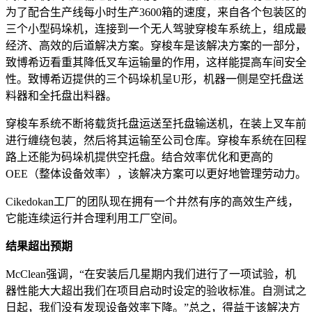
为了配合生产线每小时生产3600箱的速度，来自各个包装区的
三个小型码垛机，连接到一个无人驾驶穿梭车系统上，组成最
经济、高效的后道解决方案。穿梭车是该解决方案的一部分，
致博希迈看重其降低叉车运输量的作用，这样能提高车间安全
性。致博希迈提供的三个码垛机呈U形，机器一侧是空托盘送
料器和全托盘出料器。
穿梭车系统不断将载货托盘运送至托盘输送机，在装上叉车前
进行缠绕包装，然后将其运输至公司仓库。穿梭车系统在回程
路上还能为码垛机提供空托盘。结合效率优化和更高的
OEE（整体设备效率），该解决方案可以更好地管理劳动力。
Cikedokan工厂的团队现在拥有一个井然有序的高效生产线，
它能连续运行并合理利用工厂空间。
结果超出预期
McClean强调，“在安装后几星期内我们进行了一项试验，机
器性能大大超出我们在项目启动时设定的验收标准。自测试之
日起，我们没有发现设备效率下降。”总之，得益于该解决方