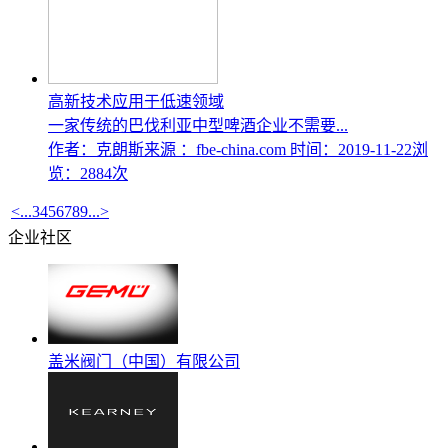
高新技术应用于低速领域
一家传统的巴伐利亚中型啤酒企业不需要...
作者：克朗斯
来源 ：fbe-china.com
时间：2019-11-22
浏
览：2884次
<
...
3
4
5
6
7
8
9
...
>
企业社区
盖米阀门（中国）有限公司