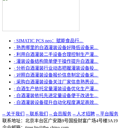
·
SIMATIC PCS neo：赋能食品行...
·
熟悉哪里的白酒灌装设备好降低设备采...
·
利用白酒灌装二手设备合理控制生产灌...
·
灌装设备结构简单便于操作提升白酒灌...
·
分析白酒灌装行业动态把握灌装设备投...
·
对照白酒灌装设备报价信息制定设备采...
·
采购白酒灌装设备关注厂家信息熟悉设...
·
白酒生产依托定量灌装设备优化生产灌...
·
白酒灌装依托先进定量设备便于改进生...
·
白酒灌装设备提升自动化程度满足高效...
-- 关于我们
-- 联系我们
-- 会员服务
-- 人才招聘
-- 平台服务
联系地址：北京丰台区广安路9号国投财富广场4号楼3A19
企业邮箱：tiger.lin@fbe-china.com