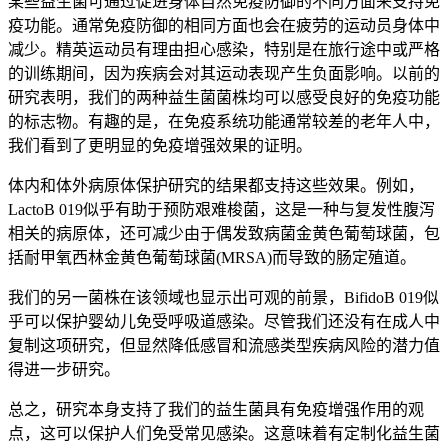
某些益生菌可通过促进身体自然免疫防御的不同方面来支持免
疫功能。通常免疫防御的相同方面也会在疲劳的运动员身体中
减少。精英运动员有理由担心感染，特别是在旅行途中或严格
的训练期间，因为疾病会对其运动表现产生负面影响。以前的
研究表明，我们的两种益生菌菌株均可以感受良好的免疫功能
的标志物。有趣的是，在免疫系统功能通常较差的老年人中，
我们看到了更明显的免疫增强效果的证明。
体内和体外病原体保护研究的结果都支持这些效果。例如，
LactoB 019似乎有助于预防艰难梭菌，这是一种与复发性腹泻
相关的病原体，还可减少由于偶发致病菌金黄色葡萄球菌，包
括耐甲氧西林金黄色葡萄球菌(MRSA)而导致的肠定殖道。
我们的另一菌株在该领域也显示出可观的前景，BifidoB 019似
乎可以保护婴幼儿免受呼吸道感染。尽管我们还没有在成人中
复制这项研究，但显然降低感冒和流感类型疾病风险的潜力值
得进一步研究。
总之，研究本身支持了我们的益生菌具有免疫增强作用的观
点，这可以保护人们免受常见感染。这意味着有定制化益生菌