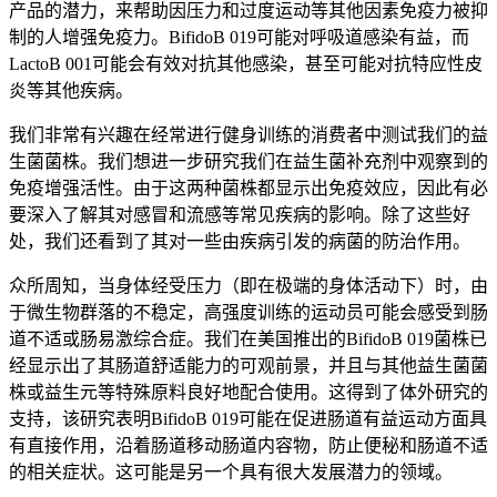
产品的潜力，来帮助因压力和过度运动等其他因素免疫力被抑
制的人增强免疫力。BifidoB 019可能对呼吸道感染有益，而
LactoB 001可能会有效对抗其他感染，甚至可能对抗特应性皮
炎等其他疾病。
我们非常有兴趣在经常进行健身训练的消费者中测试我们的益
生菌菌株。我们想进一步研究我们在益生菌补充剂中观察到的
免疫增强活性。由于这两种菌株都显示出免疫效应，因此有必
要深入了解其对感冒和流感等常见疾病的影响。除了这些好
处，我们还看到了其对一些由疾病引发的病菌的防治作用。
众所周知，当身体经受压力（即在极端的身体活动下）时，由
于微生物群落的不稳定，高强度训练的运动员可能会感受到肠
道不适或肠易激综合症。我们在美国推出的BifidoB 019菌株已
经显示出了其肠道舒适能力的可观前景，并且与其他益生菌菌
株或益生元等特殊原料良好地配合使用。这得到了体外研究的
支持，该研究表明BifidoB 019可能在促进肠道有益运动方面具
有直接作用，沿着肠道移动肠道内容物，防止便秘和肠道不适
的相关症状。这可能是另一个具有很大发展潜力的领域。