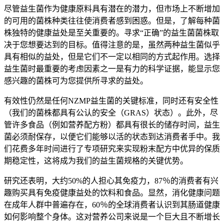
尽管益生菌作为健康原料具有潜在的潜力，但市场上不断增加
的可用的菌株种类往往使消费者感到困惑。但是，了解每种菌
株独特的健康益处是至关重要的。寻求“正确”的益生菌菌株取
决于您想要达到的目标。值得注意的是，虽然两种益生菌似乎
具有相似的益处，但是它们不一定以相同的方式起作用。选择
益生菌时最重要的考虑因素之一是有力的科学证据，能显示您
感兴趣的菌株可为您提供所寻求的益处。
有效性仍然是任何NZMP益生菌的关键标准，同时还有安全性
（我们的菌株都具有公认的安全（GRAS）状态）。此外，尽
管许多食品（例如营养配方粉）都具有很长的储存时间，益生
菌必须耐保存，以便它们能够以活的状态到达消费者手中。我
们花费多年时间进行了专项研究来实现粉末配方中优异的保质
期稳定性，这将成为我们的益生菌规格的关键优势。
研究还表明，大约50%的人担心其免疫力，87％的消费者有兴
趣购买具有免疫健康益处的饮料和食品。显然，消化健康问题
在成年人群中普遍存在，60％的全球消费者认识到其肠道健康
如何影响整个身体。这对营养公司来说是一个巨大且不断增长