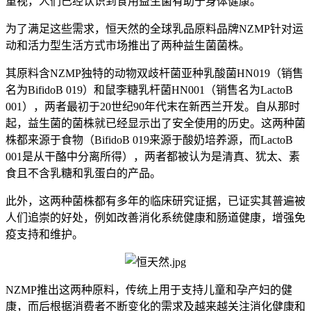
重视，人们已经认识到食用益生菌有助于身体健康。
为了满足这些需求，恒天然的全球乳品原料品牌NZMP针对运
动和活力型生活方式市场推出了两种益生菌菌株。
其原料含NZMP独特的动物双歧杆菌亚种乳酸菌HN019（销售
名为BifidoB 019）和鼠李糖乳杆菌HN001（销售名为LactoB
001），两者最初于20世纪90年代末在新西兰开发。自从那时
起，益生菌的菌株就已经显示出了安全使用的历史。这两种菌
株都来源于食物（BifidoB 019来源于酸奶培养源，而LactoB
001是从干酪中分离所得），两者都被认为是清真、犹太、素
食且不含乳糖和乳蛋白的产品。
此外，这两种菌株都有多年的临床研究证据，已证实其普遍被
人们追崇的好处，例如改善消化系统健康和肠道健康，增强免
疫支持和维护。
NZMP推出这两种原料，传统上用于支持儿童和孕产妇的健
康，而后根据消费者不断变化的需求及越来越关注消化健康和