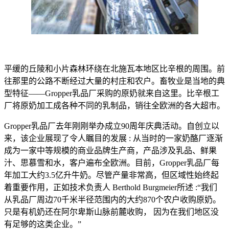
平缓的丘陵和小片森林环绕在北施瓦本地区比辛根的周围。前
往那里的公路不断经过大量的村庄和农户。畜牧业是当地的典
型特征——Gropper乳品厂采购的原奶就来自这里。比辛根工
厂将原奶加工成各种不同的乳制品，销往全欧洲的各大超市。
Gropper乳品厂去年刚刚举办成立90周年庆典活动。自创立以
来，该企业展现了令人瞩目的发展 : 从当时的一家奶酪厂逐渐
成为一家中等规模的商业品牌生产商，产品涉及乳品、鲜果
汁、思慕雪和水，客户遍布全欧洲。目前，Gropper乳品厂每
年加工大约3.5亿升牛奶。尽管产量非常高，但区域性始终起
着重要作用，正如技术负责人 Berthold Burgmeier所述 :“我们
从乳品厂周边70千米半径范围内的大约870个农户收购原奶。
只是有机奶还在阿尔卑斯山脉前麓收购， 因为在我们地区没
有足够的这类企业。”