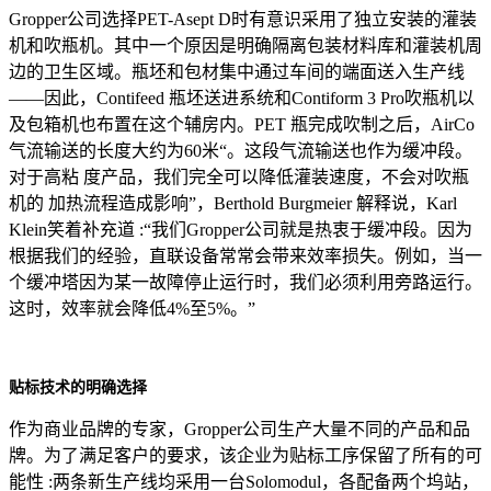
Gropper公司选择PET-Asept D时有意识采用了独立安装的灌装
机和吹瓶机。其中一个原因是明确隔离包装材料库和灌装机周
边的卫生区域。瓶坯和包材集中通过车间的端面送入生产线
——因此，Contifeed 瓶坯送进系统和Contiform 3 Pro吹瓶机以
及包箱机也布置在这个辅房内。PET 瓶完成吹制之后，AirCo
气流输送的长度大约为60米“。这段气流输送也作为缓冲段。
对于高粘 度产品，我们完全可以降低灌装速度，不会对吹瓶
机的 加热流程造成影响”，Berthold Burgmeier 解释说，Karl
Klein笑着补充道 :“我们Gropper公司就是热衷于缓冲段。因为
根据我们的经验，直联设备常常会带来效率损失。例如，当一
个缓冲塔因为某一故障停止运行时，我们必须利用旁路运行。
这时，效率就会降低4%至5%。”
贴标技术的明确选择
作为商业品牌的专家，Gropper公司生产大量不同的产品和品
牌。为了满足客户的要求，该企业为贴标工序保留了所有的可
能性 :两条新生产线均采用一台Solomodul，各配备两个坞站，