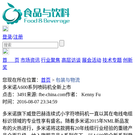
登录
/
注册
首 页
市场资讯
行业聚焦
高层访谈
展会活动
技术专题
创新
奖
您现在所在位置：
首页
>
包装与物流
多米诺A600系列喷码机全新上市
点击：3491
来源: fbe-china.com
作者： Kenny Fu
时间：2016-08-07 23:34:59
多米诺旗下威登巴赫连续式小字符喷码机一直以其在电线电缆
标识领域的专业性享有盛名。随着多米诺2015年NML新品发
布的火热进行，多米诺将这款拥有20年线缆行业经验的重磅产