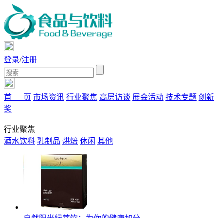
登录
/
注册
首 页
市场资讯
行业聚焦
高层访谈
展会活动
技术专题
创新
奖
行业聚焦
酒水饮料
乳制品
烘焙
休闲
其他