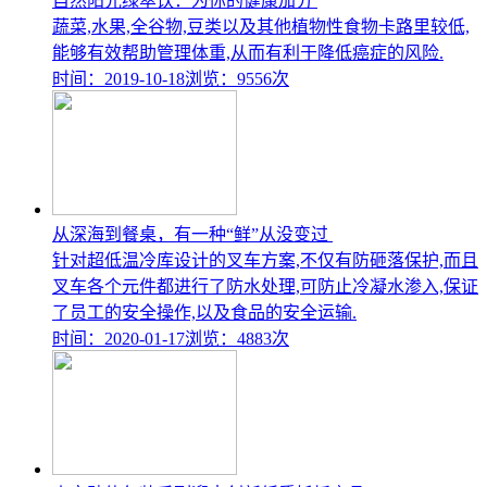
自然阳光绿萃饮：为你的健康加分
蔬菜,水果,全谷物,豆类以及其他植物性食物卡路里较低,
能够有效帮助管理体重,从而有利于降低癌症的风险.
时间：2019-10-18
浏览：9556次
从深海到餐桌，有一种“鲜”从没变过
针对超低温冷库设计的叉车方案,不仅有防砸落保护,而且
叉车各个元件都进行了防水处理,可防止冷凝水渗入,保证
了员工的安全操作,以及食品的安全运输.
时间：2020-01-17
浏览：4883次