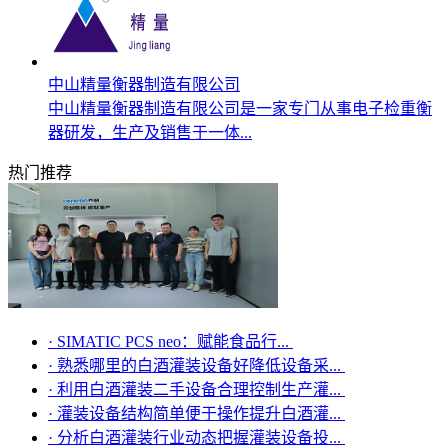
中山精量衡器制造有限公司
中山精量衡器制造有限公司是一家专门从事电子检重衡
器研发，生产及销售于一体...
热门推荐
·
SIMATIC PCS neo：赋能食品行...
·
熟悉哪里的白酒灌装设备好降低设备采...
·
利用白酒灌装二手设备合理控制生产灌...
·
灌装设备结构简单便于操作提升白酒灌...
·
分析白酒灌装行业动态把握灌装设备投...