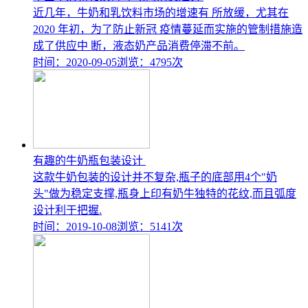
近几年，牛奶和乳饮料市场的增速有 所放缓，尤其在
2020 年初，为了防止新冠 疫情蔓延而实施的管制措施造
成了供应中 断，液态奶产品消费停滞不前。
时间：2020-09-05
浏览：4795次
有趣的牛奶瓶包装设计
这款牛奶包装的设计并不复杂,瓶子的底部用4个"奶
头"做为稳定支撑,瓶身上印有奶牛独特的花纹,而且弧度
设计利于把握.
时间：2019-10-08
浏览：5141次