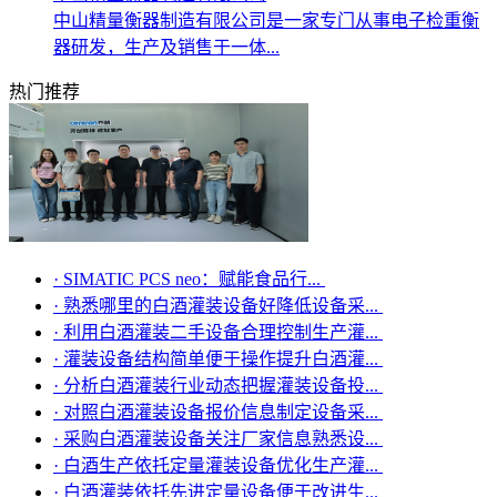
中山精量衡器制造有限公司是一家专门从事电子检重衡
器研发，生产及销售于一体...
热门推荐
·
SIMATIC PCS neo：赋能食品行...
·
熟悉哪里的白酒灌装设备好降低设备采...
·
利用白酒灌装二手设备合理控制生产灌...
·
灌装设备结构简单便于操作提升白酒灌...
·
分析白酒灌装行业动态把握灌装设备投...
·
对照白酒灌装设备报价信息制定设备采...
·
采购白酒灌装设备关注厂家信息熟悉设...
·
白酒生产依托定量灌装设备优化生产灌...
·
白酒灌装依托先进定量设备便于改进生...