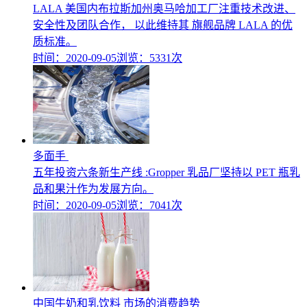
LALA 美国内布拉斯加州奥马哈加工厂注重技术改进、
安全性及团队合作， 以此维持其 旗舰品牌 LALA 的优
质标准。
时间：2020-09-05
浏览：5331次
多面手
五年投资六条新生产线 :Gropper 乳品厂坚持以 PET 瓶乳
品和果汁作为发展方向。
时间：2020-09-05
浏览：7041次
中国牛奶和乳饮料 市场的消费趋势