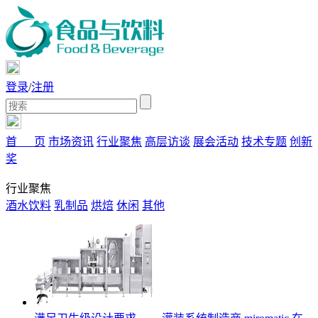
登录
/
注册
首 页
市场资讯
行业聚焦
高层访谈
展会活动
技术专题
创新
奖
行业聚焦
酒水饮料
乳制品
烘焙
休闲
其他